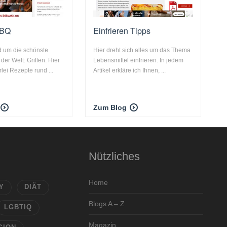
BBQ
Einfrieren Tipps
d um die schönste
Hier dreht sich alles um das Thema
er Welt: Grillen. Hier
Lebensmittel einfrieren. In jedem
erlei Rezepte rund ...
Artikel erkläre ich Ihnen, ...
Zum Blog
Nützliches
Home
Y
DIÄT
Blogs A – Z
LGBTIQ
Magazin