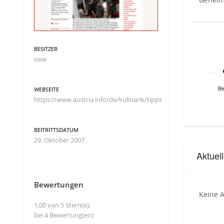
BESITZER
oew
Be
WEBSEITE
https://www.austria.info/de/kulinarik/tipps
BEITRITTSDATUM
29. Oktober 2007
Aktuel
Bewertungen
Keine A
1,00 von 5 Stern(e),
bei 4 Bewertung(en)