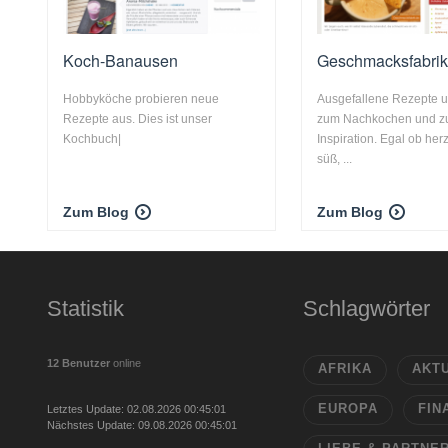
Koch-Banausen
Geschmacksfabri
Hobbyköche probieren neue
Ausgefallene Rezepte 
Rezepte aus. Dies ist unser
zum Nachkochen und z
Kochbuch|
Inspiration. Egal ob her
süß, ...
Zum Blog
Zum Blog
Statistik
Schlagwörter
12 Benutzer
online
AFRIKA
AKT
EUROPA
FIN
Letztes Update: 02.08.2026 00:45:01
Nächstes Update: 09.08.2026 00:45:01