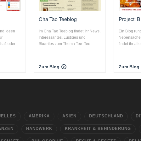
k
Cha Tao Teeblog
Project: 
und Ideen
Im Cha Tao Teeblog findet Ihr News,
Ein Blog run
ur
Interessantes, Lustiges und
Nebensache d
zhaft oder
Skurriles zum Thema Tee. Tee ...
findet ihr all
Zum Blog
Zum Blog
UELLES
AMERIKA
ASIEN
DEUTSCHLAND
DI
ANZEN
HANDWERK
KRANKHEIT & BEHINDERUNG