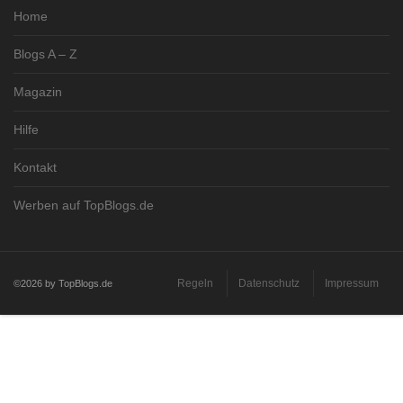
Home
Blogs A – Z
Magazin
Hilfe
Kontakt
Werben auf TopBlogs.de
Regeln
Datenschutz
Impressum
©2026 by TopBlogs.de