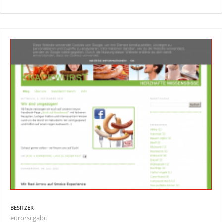
BESITZER
eurorscgabc