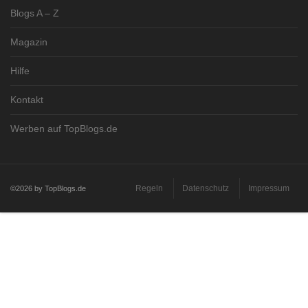
Blogs A – Z
Magazin
Hilfe
Kontakt
Werben auf TopBlogs.de
Regeln
Datenschutz
Impressum
©2026 by TopBlogs.de