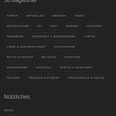
Schlagwörter
AFRIKA
AKTUELLES
AMERIKA
ASIEN
DEUTSCHLAND
DIY
DIÄT
EUROPA
FINANZEN
HANDWERK
KRANKHEIT & BEHINDERUNG
LGBTIQ
LIEBE & PARTNERSCHAFT
PHILOSOPHIE
RECHT & GESETZ
RELIGION
SHOPPING
SMARTPHONE
SOZIALES
STÄDTE & REGIONEN
TECHNIK
TRAINING & FITNESS
VEGETARISCH & VEGAN
Nützliches
Home