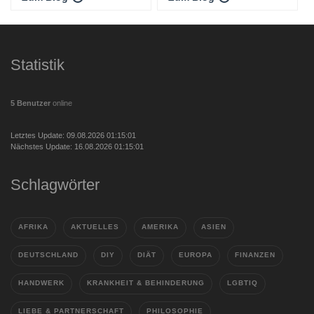
Statistik
5 Benutzer
online
Letztes Update: 09.08.2026 01:15:01
Nächstes Update: 16.08.2026 01:15:01
Schlagwörter
AFRIKA
AKTUELLES
AMERIKA
ASIEN
DEUTSCHLAND
DIY
DIÄT
EUROPA
FINANZEN
HANDWERK
KRANKHEIT & BEHINDERUNG
LGBTIQ
LIEBE & PARTNERSCHAFT
PHILOSOPHIE