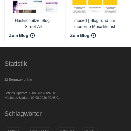
Hackschnitzel Blog -
mused | Blog rund um
Street Art
moderne Mosaikkunst
Zum Blog
Zum Blog
Statistik
12 Benutzer
online
Letztes Update: 02.08.2026 00:45:01
Nächstes Update: 09.08.2026 00:45:01
Schlagwörter