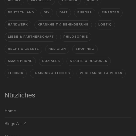
AFRIKA
AKTUELLES
AMERIKA
ASIEN
DEUTSCHLAND
DIY
DIÄT
EUROPA
FINANZEN
HANDWERK
KRANKHEIT & BEHINDERUNG
LGBTIQ
LIEBE & PARTNERSCHAFT
PHILOSOPHIE
RECHT & GESETZ
RELIGION
SHOPPING
SMARTPHONE
SOZIALES
STÄDTE & REGIONEN
TECHNIK
TRAINING & FITNESS
VEGETARISCH & VEGAN
Nützliches
Home
Blogs A – Z