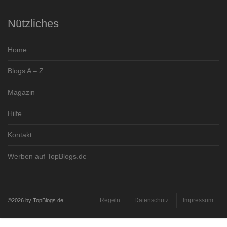
Nützliches
Home
Blogs A – Z
Magazin
Hilfe
Kontakt
Werben auf TopBlogs.de
Regeln
Datenschutz
Impressum
©2026 by TopBlogs.de