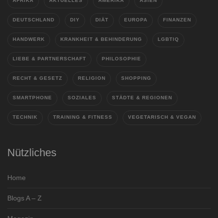
AFRIKA
AKTUELLES
AMERIKA
ASIEN
DEUTSCHLAND
DIY
DIÄT
EUROPA
FINANZEN
HANDWERK
KRANKHEIT & BEHINDERUNG
LGBTIQ
LIEBE & PARTNERSCHAFT
PHILOSOPHIE
RECHT & GESETZ
RELIGION
SHOPPING
SMARTPHONE
SOZIALES
STÄDTE & REGIONEN
TECHNIK
TRAINING & FITNESS
VEGETARISCH & VEGAN
Nützliches
Home
Blogs A – Z