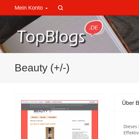
Mein Konto
Beauty (+/-)
Über B
Dieses 
Effekti