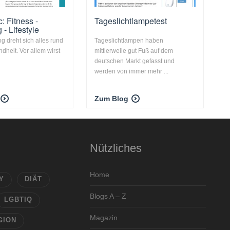
c: Fitness -
Tageslichtlampetest
- Lifestyle
g dreht sich alles rund
Tageslichtlampen haben
dheit. Vor allem wirst
mittlerweile gut Fuß auf dem
deutschen Markt gefasst und
werden von immer mehr ...
Zum Blog
Nützliches
Home
Y
DIÄT
Blogs A – Z
LGBTIQ
Magazin
GION