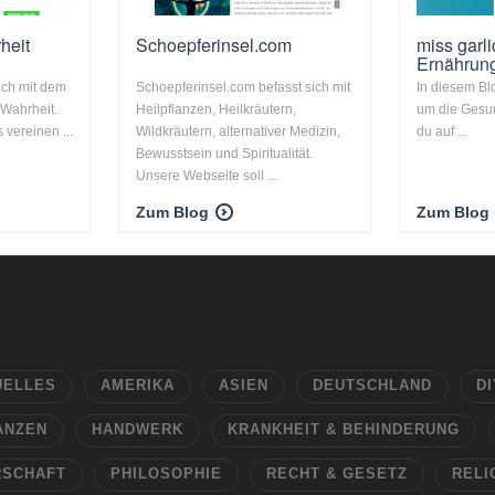
heit
Schoepferinsel.com
miss garli
Ernährung 
sich mit dem
Schoepferinsel.com befasst sich mit
In diesem Blo
Wahrheit.
Heilpflanzen, Heilkräutern,
um die Gesun
 vereinen ...
Wildkräutern, alternativer Medizin,
du auf ...
Bewusstsein und Spiritualität.
Unsere Webseite soll ...
Zum Blog
Zum Blog
UELLES
AMERIKA
ASIEN
DEUTSCHLAND
DI
ANZEN
HANDWERK
KRANKHEIT & BEHINDERUNG
RSCHAFT
PHILOSOPHIE
RECHT & GESETZ
RELI