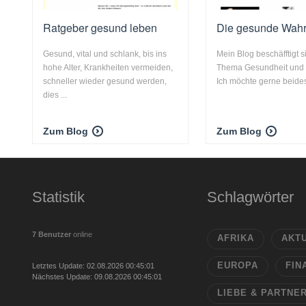
Ratgeber gesund leben
Die gesunde Wahr
Gesund, vital und schlank, bis ins
Mein Blog beschäfftigt 
hohe Alter, Krankheiten vermeiden,
Thema Gesundheit und 
schneller wieder gesund werden,
Ich möchte gerne beides
dies ...
Zum Blog
Zum Blog
Statistik
Schlagwörter
7 Benutzer
online
AFRIKA
AKT
EUROPA
FIN
Letztes Update: 02.08.2026 00:45:01
Nächstes Update: 09.08.2026 00:45:01
LIEBE & PARTNE