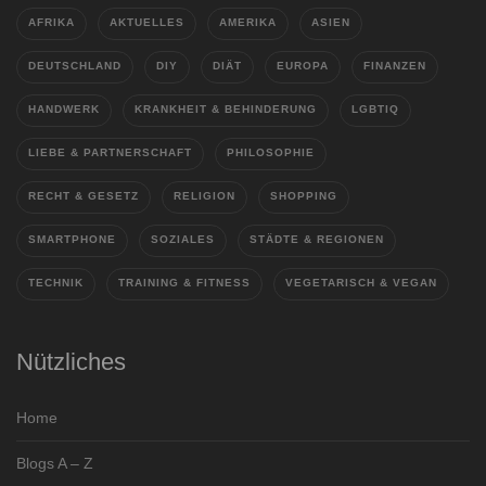
AFRIKA
AKTUELLES
AMERIKA
ASIEN
DEUTSCHLAND
DIY
DIÄT
EUROPA
FINANZEN
HANDWERK
KRANKHEIT & BEHINDERUNG
LGBTIQ
LIEBE & PARTNERSCHAFT
PHILOSOPHIE
RECHT & GESETZ
RELIGION
SHOPPING
SMARTPHONE
SOZIALES
STÄDTE & REGIONEN
TECHNIK
TRAINING & FITNESS
VEGETARISCH & VEGAN
Nützliches
Home
Blogs A – Z