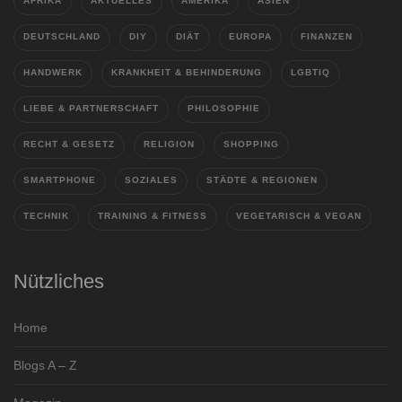
AFRIKA
AKTUELLES
AMERIKA
ASIEN
DEUTSCHLAND
DIY
DIÄT
EUROPA
FINANZEN
HANDWERK
KRANKHEIT & BEHINDERUNG
LGBTIQ
LIEBE & PARTNERSCHAFT
PHILOSOPHIE
RECHT & GESETZ
RELIGION
SHOPPING
SMARTPHONE
SOZIALES
STÄDTE & REGIONEN
TECHNIK
TRAINING & FITNESS
VEGETARISCH & VEGAN
Nützliches
Home
Blogs A – Z