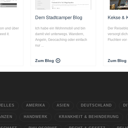
Dem Stadtcamper Blog
Kekse & K
von und über
Ich habe ein Wohnmobil und bin
Der Reiseblo
eed it.
damit viel unterwegs. Wandern,
versorgt dich
Angeln, Geocaching oder einfach
Fluchten vor 
nur ...
Zum Blog
Zum Blog
UELLES
AMERIKA
ASIEN
DEUTSCHLAND
DI
ANZEN
HANDWERK
KRANKHEIT & BEHINDERUNG