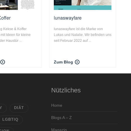
offer
lunaswayfare
g Kekse & Koffer
lunaswayfare ist die Marke von
 mit Ideen für kleine
Lukas und Natalie. Wir befinden uns
der Haustür ...
seit Februar 2022 auf ...
Zum Blog
Nützliches
Home
Y
DIÄT
Blogs A – Z
LGBTIQ
Magazin