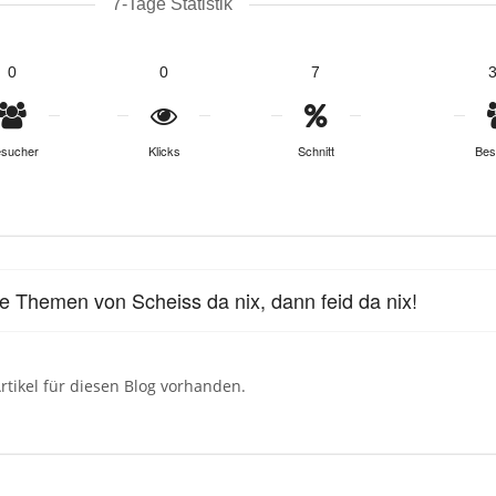
7-Tage Statistik
0
0
7
sucher
Klicks
Schnitt
Bes
le Themen von Scheiss da nix, dann feid da nix!
rtikel für diesen Blog vorhanden.