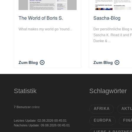
The World of Boris S.
Sascha-Blog
What makes my world go 'round...
Der persöhnliche Blog 
Sascha K. Read it and F
Danke & ...
Zum Blog
Zum Blog
Statistik
Schlagwörter
7 Benutzer
online
AFRIKA
AKT
EUROPA
FIN
Letztes Update: 02.08.2026 00:45:01
Nächstes Update: 09.08.2026 00:45:01