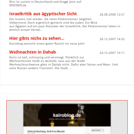
Rico ist zurück in Deutschland und bloggt jetzt auf
SPIESSER.de.
Israelkritik aus ägyptischer Sicht
28.08.2008 12:51
Die Israelis mal wieder. Sie töten Palästinenser, begehen
Völkermord. Doch eigentlich gemeint sind die Juden. Ein Blick
aus Ägypten auf ein paar Klassiker der Israelkritik. Die Palästinenser leben in
ähnlich armen Verhäl...
Hier gibts nichs zu sehen…
28.12.2007 14:32
Kairoblog wünscht einen guten Rutsch ins neue Jahr!
Weihnachten in Dahab
24.12.2007 16:11
Kairo ist kalt, schmutzig und versmogt. Pünktlich zur
Weihnachtszeit heißt es deshalb: raus aus der Stadt!
Weihnachtsschweine gibts in Dahab nicht. Dafür aber Sonne und Meer. Und
viele Russen andere Touristen. Die Stadt ...