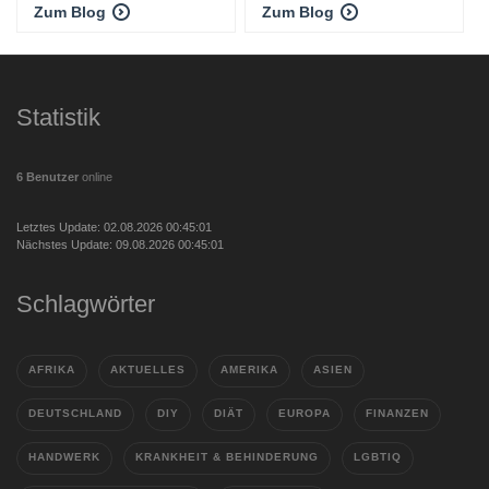
Zum Blog
Zum Blog
Statistik
6 Benutzer
online
Letztes Update: 02.08.2026 00:45:01
Nächstes Update: 09.08.2026 00:45:01
Schlagwörter
AFRIKA
AKTUELLES
AMERIKA
ASIEN
DEUTSCHLAND
DIY
DIÄT
EUROPA
FINANZEN
HANDWERK
KRANKHEIT & BEHINDERUNG
LGBTIQ