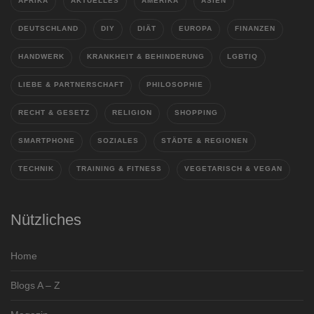
AFRIKA
AKTUELLES
AMERIKA
ASIEN
DEUTSCHLAND
DIY
DIÄT
EUROPA
FINANZEN
HANDWERK
KRANKHEIT & BEHINDERUNG
LGBTIQ
LIEBE & PARTNERSCHAFT
PHILOSOPHIE
RECHT & GESETZ
RELIGION
SHOPPING
SMARTPHONE
SOZIALES
STÄDTE & REGIONEN
TECHNIK
TRAINING & FITNESS
VEGETARISCH & VEGAN
Nützliches
Home
Blogs A – Z