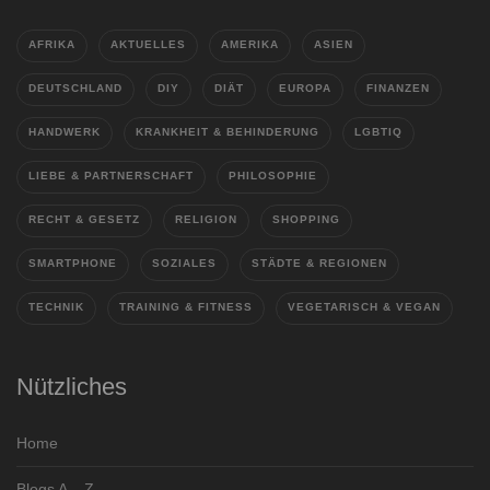
AFRIKA
AKTUELLES
AMERIKA
ASIEN
DEUTSCHLAND
DIY
DIÄT
EUROPA
FINANZEN
HANDWERK
KRANKHEIT & BEHINDERUNG
LGBTIQ
LIEBE & PARTNERSCHAFT
PHILOSOPHIE
RECHT & GESETZ
RELIGION
SHOPPING
SMARTPHONE
SOZIALES
STÄDTE & REGIONEN
TECHNIK
TRAINING & FITNESS
VEGETARISCH & VEGAN
Nützliches
Home
Blogs A – Z