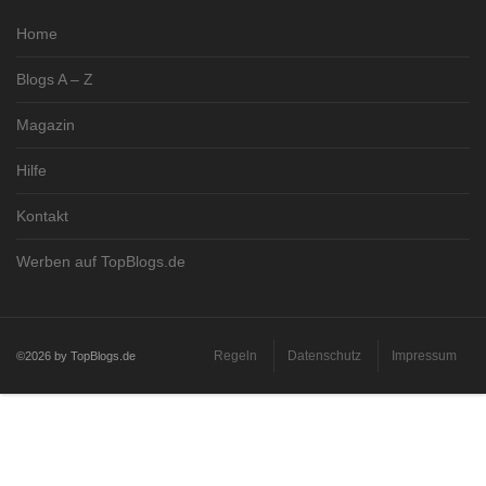
Home
Blogs A – Z
Magazin
Hilfe
Kontakt
Werben auf TopBlogs.de
Regeln
Datenschutz
Impressum
©2026 by TopBlogs.de