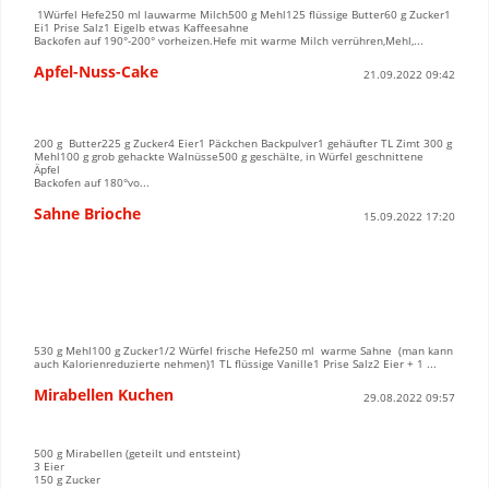
1Würfel Hefe250 ml lauwarme Milch500 g Mehl125 flüssige Butter60 g Zucker1
Ei1 Prise Salz1 Eigelb etwas Kaffeesahne
Backofen auf 190°-200° vorheizen.Hefe mit warme Milch verrühren,Mehl,...
Apfel-Nuss-Cake
21.09.2022 09:42
200 g Butter225 g Zucker4 Eier1 Päckchen Backpulver1 gehäufter TL Zimt 300 g
Mehl100 g grob gehackte Walnüsse500 g geschälte, in Würfel geschnittene
Äpfel
Backofen auf 180°vo...
Sahne Brioche
15.09.2022 17:20
530 g Mehl100 g Zucker1/2 Würfel frische Hefe250 ml warme Sahne (man kann
auch Kalorienreduzierte nehmen)1 TL flüssige Vanille1 Prise Salz2 Eier + 1 ...
Mirabellen Kuchen
29.08.2022 09:57
500 g Mirabellen (geteilt und entsteint)
3 Eier
150 g Zucker