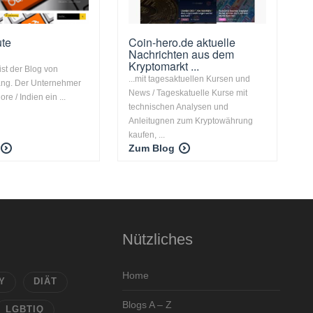
ute
Coin-hero.de aktuelle
Nachrichten aus dem
Kryptomarkt ...
ist der Blog von
...mit tagesaktuellen Kursen und
ang. Der Unternehmer
News / Tageskatuelle Kurse mit
re / Indien ein ...
technischen Analysen und
Anleitugnen zum Kryptowährung
kaufen, ...
Zum Blog
Nützliches
Home
Y
DIÄT
Blogs A – Z
LGBTIQ