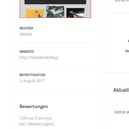
BESITZER
ideeole
Be
WEBSEITE
http://ideeole.de/blog/
BEITRITTSDATUM
2. August 2017
Aktuel
Bewertungen
Keine A
5,00 von 5 Stern(e),
bei 1 Bewertung(en)