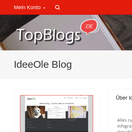
Mein Konto
IdeeOle Blog
Über I
Alles r
Infogr
Vorschl