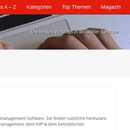
s A – Z
Kategorien
Top Themen
Magazin
Die besten Weblogs in deutscher Sprache
nmanagement Software. Sie finden nützliche Formulare,
smanagement, dem KVP & dem betrieblichen