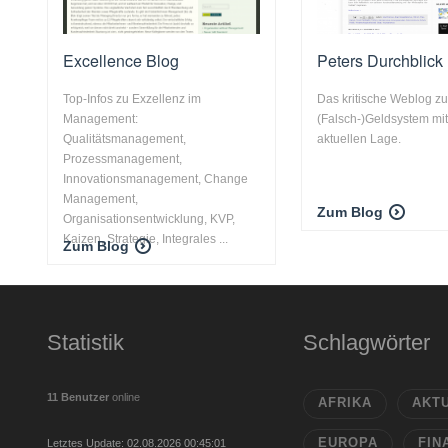
Excellence Blog
Peters Durchblick
Top-Infos zu Exzellenz im
Das kritische Weblog z
Management:
(Falsch-)Geldsystem mi
Qualitätsmanagement,
aktuellen Lage.
Prozessmanagement,
Innovationsmanagement, Change
Management,
Zum Blog
Organisationsentwicklung, KVP,
Kaizen, Strategie, Integrales ...
Zum Blog
Statistik
Schlagwörter
11 Benutzer
online
AFRIKA
AKT
EUROPA
FIN
Letztes Update: 02.08.2026 00:45:01