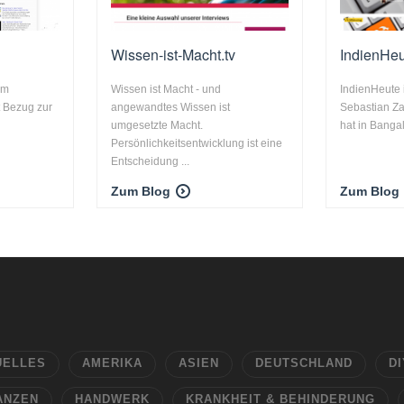
Wissen-ist-Macht.tv
IndienHe
um
Wissen ist Macht - und
IndienHeute 
t Bezug zur
angewandtes Wissen ist
Sebastian Z
umgesetzte Macht.
hat in Bangalo
Persönlichkeitsentwicklung ist eine
Entscheidung ...
Zum Blog
Zum Blog
UELLES
AMERIKA
ASIEN
DEUTSCHLAND
DI
ANZEN
HANDWERK
KRANKHEIT & BEHINDERUNG