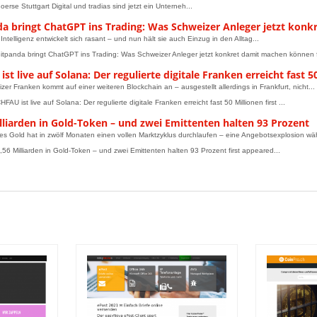
erse Stuttgart Digital und tradias sind jetzt ein Unterneh...
da bringt ChatGPT ins Trading: Was Schweizer Anleger jetzt ko
Intelligenz entwickelt sich rasant – und nun hält sie auch Einzug in den Alltag...
itpanda bringt ChatGPT ins Trading: Was Schweizer Anleger jetzt konkret damit machen können f
st live auf Solana: Der regulierte digitale Franken erreicht fast 5
zer Franken kommt auf einer weiteren Blockchain an – ausgestellt allerdings in Frankfurt, nicht...
FAU ist live auf Solana: Der regulierte digitale Franken erreicht fast 50 Millionen first ...
lliarden in Gold-Token – und zwei Emittenten halten 93 Prozent
tes Gold hat in zwölf Monaten einen vollen Marktzyklus durchlaufen – eine Angebotsexplosion wäh
,56 Milliarden in Gold-Token – und zwei Emittenten halten 93 Prozent first appeared...