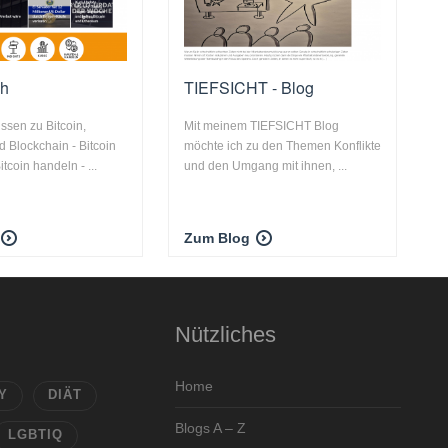
ch
TIEFSICHT - Blog
sen zu Bitcoin,
Mit meinem TIEFSICHT Blog
 Blockchain - Bitcoin
möchte ich zu den Themen Konflikte
tcoin handeln - ...
und den Umgang mit ihnen, ...
Zum Blog
Nützliches
Home
Y
DIÄT
Blogs A – Z
LGBTIQ