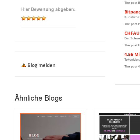
The post Bo
Hier Bewertung abgeben:
Bitpan
Künstliche 
The post B
CHFAU i
Der Schwei
The post CH
4,56 Mi
Tokenisier
Blog melden
The post 4
Ähnliche Blogs