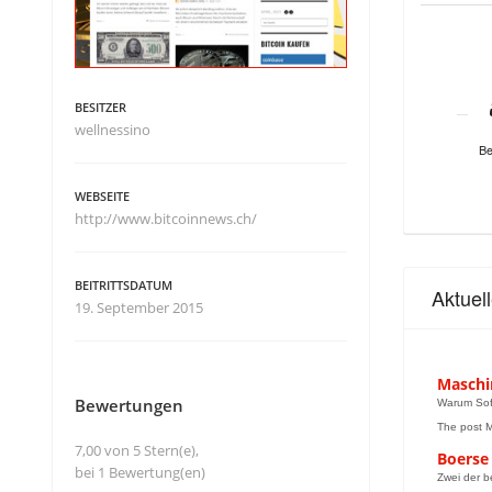
BESITZER
wellnessino
Be
WEBSEITE
http://www.bitcoinnews.ch/
BEITRITTSDATUM
Aktuel
19. September 2015
Maschi
Bewertungen
Warum Soft
The post M
7,00 von 5 Stern(e),
Boerse 
bei 1 Bewertung(en)
Zwei der b