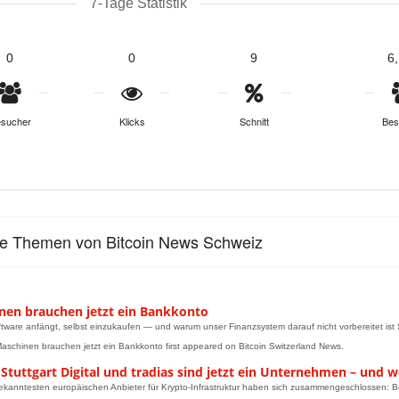
7-Tage Statistik
0
0
9
6
sucher
Klicks
Schnitt
Bes
le Themen von Bitcoin News Schweiz
nen brauchen jetzt ein Bankkonto
ware anfängt, selbst einzukaufen — und warum unser Finanzsystem darauf nicht vorbereitet ist 
aschinen brauchen jetzt ein Bankkonto first appeared on Bitcoin Switzerland News.
Stuttgart Digital und tradias sind jetzt ein Unternehmen – und w
ekanntesten europäischen Anbieter für Krypto-Infrastruktur haben sich zusammengeschlossen: Boer