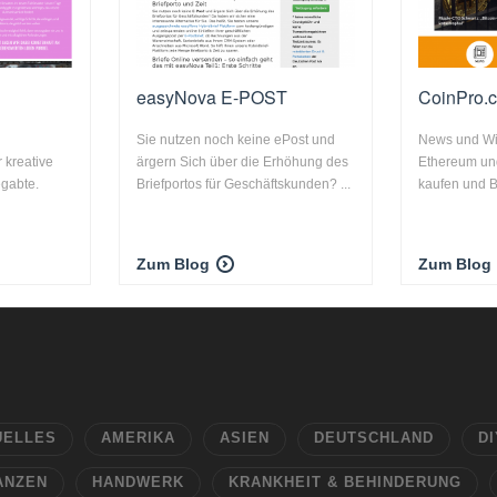
easyNova E-POST
CoinPro.
Sie nutzen noch keine ePost und
News und Wis
r kreative
ärgern Sich über die Erhöhung des
Ethereum und
gabte.
Briefportos für Geschäftskunden? ...
kaufen und Bi
Zum Blog
Zum Blog
UELLES
AMERIKA
ASIEN
DEUTSCHLAND
DI
ANZEN
HANDWERK
KRANKHEIT & BEHINDERUNG