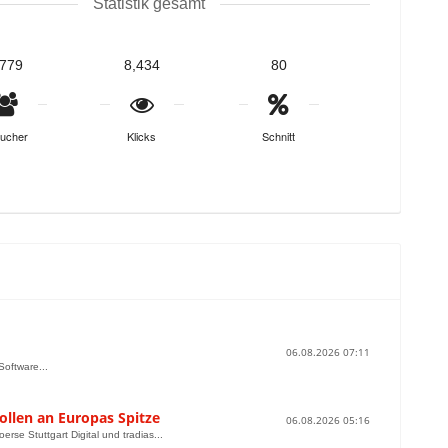
Statistik gesamt
,779
8,434
80
ucher
Klicks
Schnitt
06.08.2026 07:11
Software...
ollen an Europas Spitze
06.08.2026 05:16
se Stuttgart Digital und tradias...