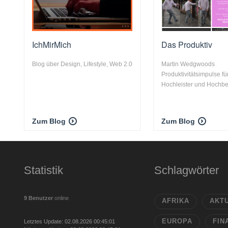
IchMirMich
Das Produktiv
Blog über Design, Lifestyle, Web 2.0
Martin Wedgwoods
Produktivitätsimpulse fü
Hochleister und Hochbe
Zum Blog
Zum Blog
Statistik
Schlagwörter
9 Benutzer
online
AFRIKA
AKT
EUROPA
FIN
Letztes Update: 02.08.2026 00:45:01