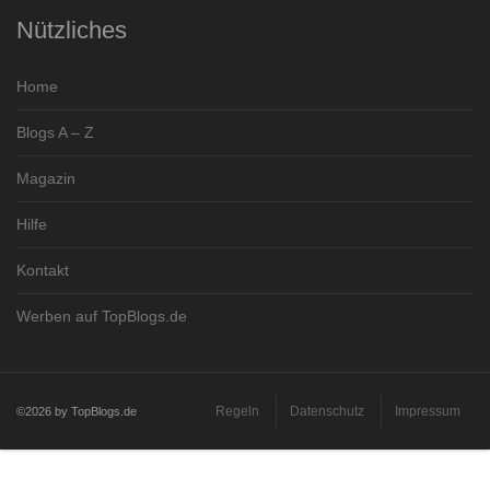
Nützliches
Home
Blogs A – Z
Magazin
Hilfe
Kontakt
Werben auf TopBlogs.de
Regeln
Datenschutz
Impressum
©2026 by TopBlogs.de