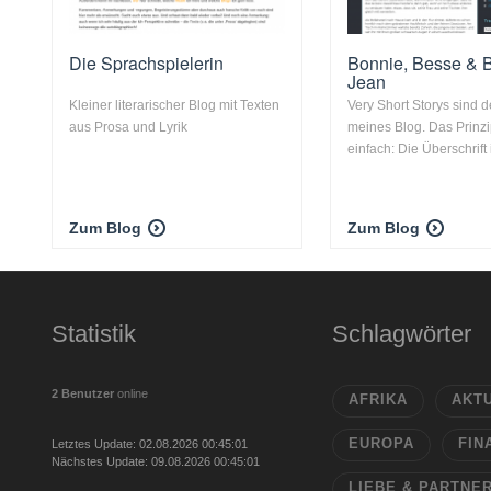
Die Sprachspielerin
Bonnie, Besse & Bi
Jean
Kleiner literarischer Blog mit Texten
Very Short Storys sind d
aus Prosa und Lyrik
meines Blog. Das Prinzip
einfach: Die Überschrift is
Zum Blog
Zum Blog
Statistik
Schlagwörter
2 Benutzer
online
AFRIKA
AKT
EUROPA
FIN
Letztes Update: 02.08.2026 00:45:01
Nächstes Update: 09.08.2026 00:45:01
LIEBE & PARTNE