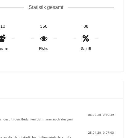
Statistik gesamt
310
350
88
ucher
Klicks
Schnitt
06.05.2010 10:39
indest in den Gedanken der immer noch riesigen
25.04.2010 07:03
e an die Hauptstadt. Im Jubiläumsjahr feiert die