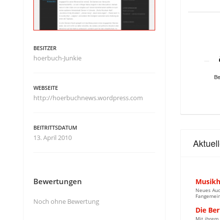
BESITZER
hoerbuch-Junkie
Be
WEBSEITE
http://hoerbuchnews.wordpress.com
BEITRITTSDATUM
13. April 2010
Aktuel
Bewertungen
Musikh
Neues Aud
Fangemein
Noch ohne Bewertung
Die Ber
Mit ihrem 