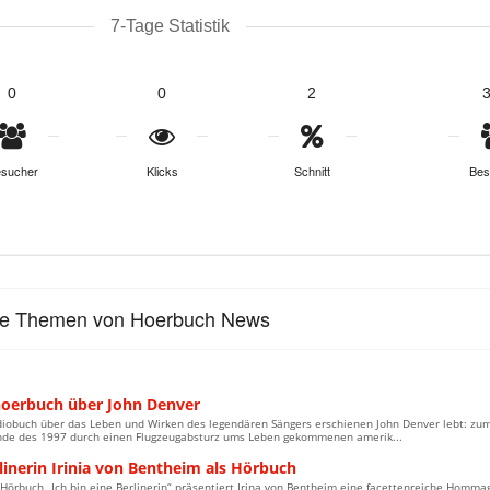
7-Tage Statistik
0
0
2
sucher
Klicks
Schnitt
Bes
le Themen von Hoerbuch News
oerbuch über John Denver
iobuch über das Leben und Wirken des legendären Sängers erschienen John Denver lebt: zum
de des 1997 durch einen Flugzeugabsturz ums Leben gekommenen amerik...
linerin Irinia von Bentheim als Hörbuch
Hörbuch „Ich bin eine Berlinerin“ präsentiert Irina von Bentheim eine facettenreiche Hommag