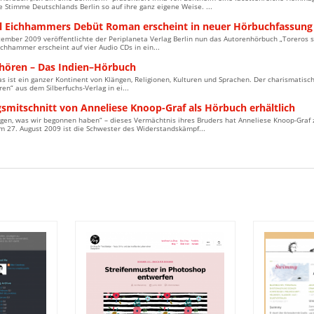
e Stimme Deutschlands Berlin so auf ihre ganz eigene Weise. ...
l Eichhammers Debüt Roman erscheint in neuer Hörbuchfassung b
ember 2009 veröffentlichte der Periplaneta Verlag Berlin nun das Autorenhörbuch „Toreros s
chhammer erscheint auf vier Audio CDs in ein...
 hören – Das Indien–Hörbuch
as ist ein ganzer Kontinent von Klängen, Religionen, Kulturen und Sprachen. Der charismatis
ren“ aus dem Silberfuchs-Verlag in ei...
smitschnitt von Anneliese Knoop-Graf als Hörbuch erhältlich
gen, was wir begonnen haben“ – dieses Vermächtnis ihres Bruders hat Anneliese Knoop-Graf 
Am 27. August 2009 ist die Schwester des Widerstandskämpf...