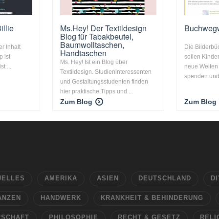
llie
Ms.Hey! Der Textildesign
Buchwegw
Blog für Tabakbeutel,
Baumwolltaschen,
er Inhalt
Die Bilderbü
Handtaschen
 ist
sollen Kinde
Ms. Hey! Ist ein Blog über
t ...
neue Welten
Textildesign. Studieninteressenten
spenden und 
und Gestaltungsstudenten finden
hier praktische Tipps und ...
Zum Blog
Zum Blog
UELLES
AMERIKA
ASIEN
DEUTSCHLAND
DI
ANZEN
HANDWERK
KRANKHEIT & BEHINDERUNG
RSCHAFT
PHILOSOPHIE
RECHT & GESETZ
RELI