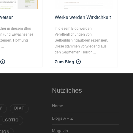
eiser
Werke werden Wirklichkeit
cher in diesem Blog
In diesem Blog werden
rn (und Erwachsene)
Veröffentlichungen von
 zeigen, Hoffnung
Selfpublishingautoren rezensiert.
...
Diese stammen vorwiegend aus
den Segmenten Horror, ...
Zum Blog
Nützliches
Home
Y
DIÄT
Blogs A – Z
LGBTIQ
Magazin
GION