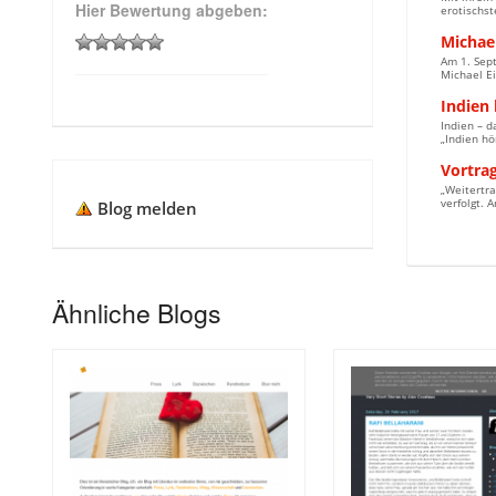
Hier Bewertung abgeben:
erotischst
Michae
Am 1. Sept
Michael Ei
Indien
Indien – d
„Indien hö
Vortrag
„Weitertra
verfolgt. 
Blog melden
Ähnliche Blogs