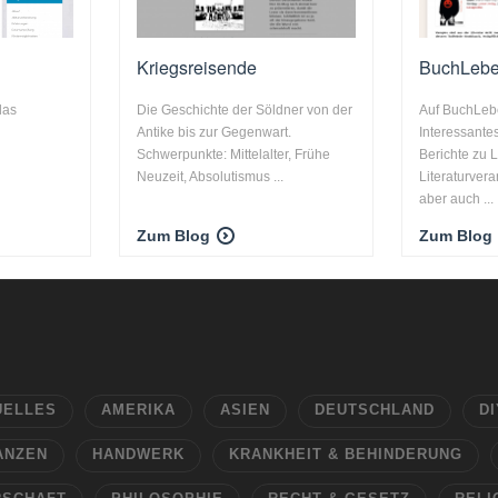
Kriegsreisende
BuchLeb
das
Die Geschichte der Söldner von der
Auf BuchLebe
Antike bis zur Gegenwart.
Interessante
Schwerpunkte: Mittelalter, Frühe
Berichte zu 
Neuzeit, Absolutismus ...
Literaturver
aber auch ...
Zum Blog
Zum Blog
UELLES
AMERIKA
ASIEN
DEUTSCHLAND
DI
ANZEN
HANDWERK
KRANKHEIT & BEHINDERUNG