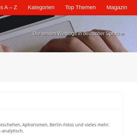
s A – Z
Kategorien
Top Themen
Magazin
Die besten Weblogs in deutscher Sprache
schehen, Aphorismen, Berlin-Fotos und vieles mehr.
-analytisch.