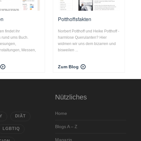
en
Potthoffsfakten
n findet ihr
Norbert Potthoff und Heike Potthoff -
s rund ums Buch.
harmlose Querulanten? Hier
Lesungen,
widmen wir uns dem bizarren und
anstaltungen, Messen,
bisweilen ...
Zum Blog
Nützliches
Home
Y
DIÄT
Blogs A – Z
LGBTIQ
Magazin