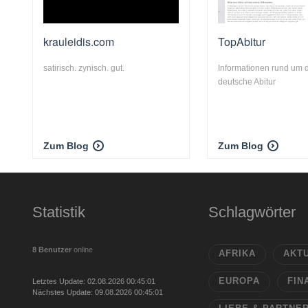
krauleidis.com
TopAbitur
satirisch. zynisch. gut.
Informationen rund um 
deutsche Abitur
Zum Blog
Zum Blog
Statistik
Schlagwörter
8 Benutzer
online
AFRIKA
AKT
EUROPA
FIN
Letztes Update: 02.08.2026 00:45:01
Nächstes Update: 09.08.2026 00:45:01