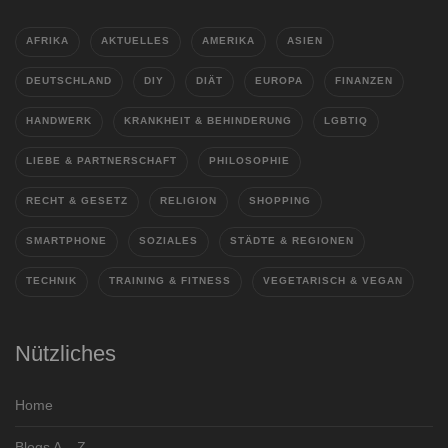
AFRIKA
AKTUELLES
AMERIKA
ASIEN
DEUTSCHLAND
DIY
DIÄT
EUROPA
FINANZEN
HANDWERK
KRANKHEIT & BEHINDERUNG
LGBTIQ
LIEBE & PARTNERSCHAFT
PHILOSOPHIE
RECHT & GESETZ
RELIGION
SHOPPING
SMARTPHONE
SOZIALES
STÄDTE & REGIONEN
TECHNIK
TRAINING & FITNESS
VEGETARISCH & VEGAN
Nützliches
Home
Blogs A – Z