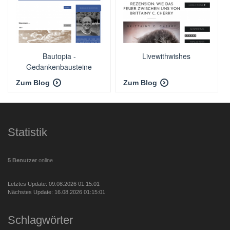
Bautopia -
Livewithwishes
Gedankenbausteine
Zum Blog
Zum Blog
Statistik
5 Benutzer
online
Letztes Update: 09.08.2026 01:15:01
Nächstes Update: 16.08.2026 01:15:01
Schlagwörter