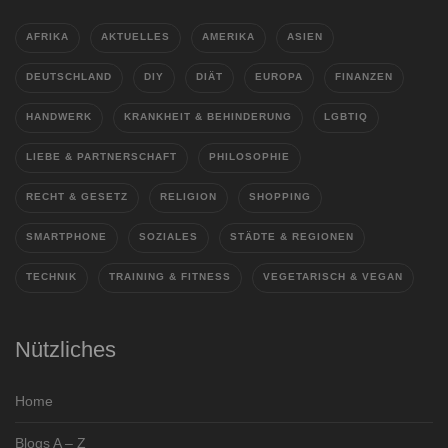
AFRIKA
AKTUELLES
AMERIKA
ASIEN
DEUTSCHLAND
DIY
DIÄT
EUROPA
FINANZEN
HANDWERK
KRANKHEIT & BEHINDERUNG
LGBTIQ
LIEBE & PARTNERSCHAFT
PHILOSOPHIE
RECHT & GESETZ
RELIGION
SHOPPING
SMARTPHONE
SOZIALES
STÄDTE & REGIONEN
TECHNIK
TRAINING & FITNESS
VEGETARISCH & VEGAN
Nützliches
Home
Blogs A – Z