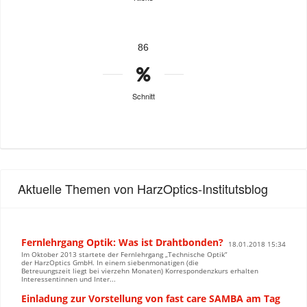
86
Schnitt
Aktuelle Themen von HarzOptics-Institutsblog
Fernlehrgang Optik: Was ist Drahtbonden?
18.01.2018 15:34
Im Oktober 2013 startete der Fernlehrgang „Technische Optik“
der HarzOptics GmbH. In einem siebenmonatigen (die
Betreuungszeit liegt bei vierzehn Monaten) Korrespondenzkurs erhalten
Interessentinnen und Inter...
Einladung zur Vorstellung von fast care SAMBA am Tag