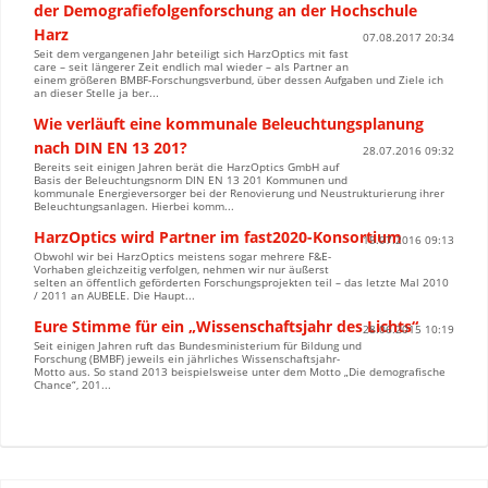
der Demografiefolgenforschung an der Hochschule
Harz
07.08.2017 20:34
Seit dem vergangenen Jahr beteiligt sich HarzOptics mit fast
care – seit längerer Zeit endlich mal wieder – als Partner an
einem größeren BMBF-Forschungsverbund, über dessen Aufgaben und Ziele ich
an dieser Stelle ja ber...
Wie verläuft eine kommunale Beleuchtungsplanung
nach DIN EN 13 201?
28.07.2016 09:32
Bereits seit einigen Jahren berät die HarzOptics GmbH auf
Basis der Beleuchtungsnorm DIN EN 13 201 Kommunen und
kommunale Energieversorger bei der Renovierung und Neustrukturierung ihrer
Beleuchtungsanlagen. Hierbei komm...
HarzOptics wird Partner im fast2020-Konsortium
15.07.2016 09:13
Obwohl wir bei HarzOptics meistens sogar mehrere F&E-
Vorhaben gleichzeitig verfolgen, nehmen wir nur äußerst
selten an öffentlich geförderten Forschungsprojekten teil – das letzte Mal 2010
/ 2011 an AUBELE. Die Haupt...
Eure Stimme für ein „Wissenschaftsjahr des Lichts“
28.06.2015 10:19
Seit einigen Jahren ruft das Bundesministerium für Bildung und
Forschung (BMBF) jeweils ein jährliches Wissenschaftsjahr-
Motto aus. So stand 2013 beispielsweise unter dem Motto „Die demografische
Chance“, 201...