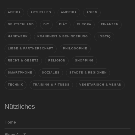
AFRIKA
AKTUELLES
AMERIKA
ASIEN
DEUTSCHLAND
DIY
DIÄT
EUROPA
FINANZEN
HANDWERK
KRANKHEIT & BEHINDERUNG
LGBTIQ
LIEBE & PARTNERSCHAFT
PHILOSOPHIE
RECHT & GESETZ
RELIGION
SHOPPING
SMARTPHONE
SOZIALES
STÄDTE & REGIONEN
TECHNIK
TRAINING & FITNESS
VEGETARISCH & VEGAN
Nützliches
Home
Blogs A – Z