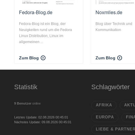
Fedora-Blog.de
Noxmiles.de
Fedora-Blog ist ein Blog, der
Blog über Technik und
Neuigkeiten rund um die Fedora
Kommunikation
Linux Distribution, Linux im
allgemeinen ...
Zum Blog
Zum Blog
Statistik
Schlagwörter
9 Benutzer
online
AFRIKA
AKT
EUROPA
FIN
Letztes Update: 02.08.2026 00:45:01
Nächstes Update: 09.08.2026 00:45:01
LIEBE & PARTNE