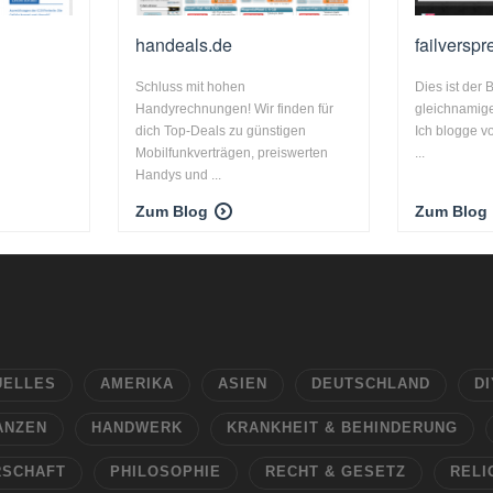
handeals.de
failversp
Schluss mit hohen
Dies ist der
Handyrechnungen! Wir finden für
gleichnamig
dich Top-Deals zu günstigen
Ich blogge v
Mobilfunkverträgen, preiswerten
...
Handys und ...
Zum Blog
Zum Blog
UELLES
AMERIKA
ASIEN
DEUTSCHLAND
DI
ANZEN
HANDWERK
KRANKHEIT & BEHINDERUNG
RSCHAFT
PHILOSOPHIE
RECHT & GESETZ
RELI