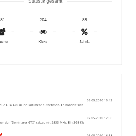
Statistik gesamt
181
204
88
ucher
Klicks
Schnitt
09.05.2010 10:42
neue GTX 470 in ihr Sortiment aufnehmen. Es handelt sich
07.05.2010 12:56
cher der "Dominator GTX" taktet mit 2533 MHz. Ein 2GB-Kit
!
06.05.2010 16:58