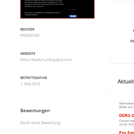
BESITZER
PR3D4TOR
Be
WEBSEITE
http://hw4you.blogspot.com
BEITRITTSDATUM
Aktuel
7. Mai 2010
Übertaktet
dabei um e
Bewertungen
DDR3-25
Corsair wa
Noch ohne Bewertung
ist für 32
Pro Ev