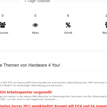
7-Tage Statistik
0
0
9
sucher
Klicks
Schnitt
Bes
le Themen von Hardware 4 You!
e GTX 470 von Galaxy (KFA² hierzulande) mit alternativen Lüfter!Galaxy bzw. KFA² wird eine 
in Modell mit werksetiger Übertaktung und alternativ...
33 Arbeitsspeicher vorgestellt!
gt sich weiter in die oberen MHz Bereiche im Arbeitsspeicher Sortiment vor.Der Arbeitsspei
5 USD - zur Zeit noch in sehr begrenzter Stückzahl -...
olution Soccer 2011 angekündigt! Konami will FIFA und EA toppen