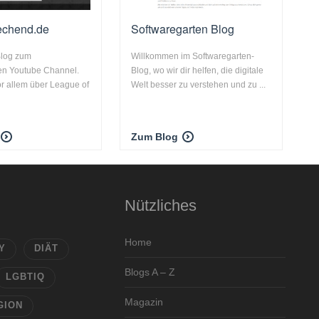
rechend.de
Softwaregarten Blog
 Blog zum
Willkommen im Softwaregarten-
en Youtube Channel.
Blog, wo wir dir helfen, die digitale
or allem über League of
Welt besser zu verstehen und zu ...
Zum Blog
Nützliches
Home
Y
DIÄT
Blogs A – Z
LGBTIQ
Magazin
GION