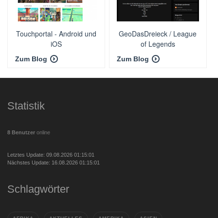
Touchportal - Android und
GeoDasDreieck / League
iOS
of Legends
Zum Blog
Zum Blog
Statistik
8 Benutzer
online
Letztes Update: 09.08.2026 01:15:01
Nächstes Update: 16.08.2026 01:15:01
Schlagwörter