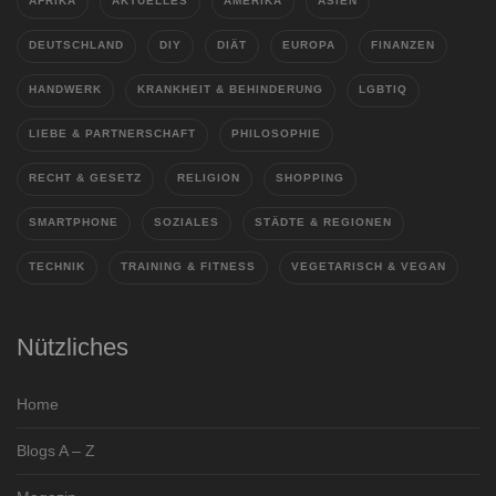
AFRIKA
AKTUELLES
AMERIKA
ASIEN
DEUTSCHLAND
DIY
DIÄT
EUROPA
FINANZEN
HANDWERK
KRANKHEIT & BEHINDERUNG
LGBTIQ
LIEBE & PARTNERSCHAFT
PHILOSOPHIE
RECHT & GESETZ
RELIGION
SHOPPING
SMARTPHONE
SOZIALES
STÄDTE & REGIONEN
TECHNIK
TRAINING & FITNESS
VEGETARISCH & VEGAN
Nützliches
Home
Blogs A – Z