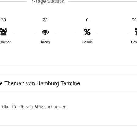
7-Tage Statistik
28
28
6
50
sucher
Klicks
Schnitt
Bes
le Themen von Hamburg Termine
rtikel für diesen Blog vorhanden.