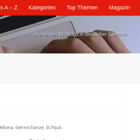
s A – Z
Kategorien
Top Themen
Magazin
Die besten Weblogs in deutscher Sprache
ltona, Sternschanze, St.Pauli.