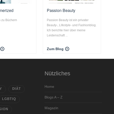
merized
Passion Beauty
 zu Büchern
Passion Beauty ist ein privater
Beauty-, Lifestyle- und Fashionblog.
Ich berichte hier über meine
Leidenschaft ...
Zum Blog
Nützliches
Home
Y
DIÄT
Blogs A – Z
LGBTIQ
Magazin
GION