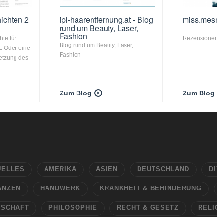
ichten 2
ipl-haarentfernung.at - Blog
miss.mes
rund um Beauty, Laser,
Fashion
te für
Rezensionen
Blog rund um Beauty, Laser,
t. Oder eine
Fashion
setzung des
Zum Blog
Zum Blog
UELLES
AMERIKA
ASIEN
DEUTSCHLAND
DI
ANZEN
HANDWERK
KRANKHEIT & BEHINDERUNG
RSCHAFT
PHILOSOPHIE
RECHT & GESETZ
RELI