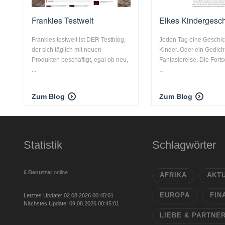
Frankies Testwelt
Elkes Kindergesch
Frankies testwelt ist DER Testblog,
Jeden Tag eine Geschich
der sich täglich mit neuen
Kinder. Oder ein Gedich
Produkten beschäftigt, egal ob neu,
Fantasiereise. Die Fort
...
...
Zum Blog
Zum Blog
Statistik
Schlagwörter
6 Benutzer
online
AFRIKA
AKT
EUROPA
FIN
Letztes Update: 02.08.2026 00:45:01
Nächstes Update: 09.08.2026 00:45:01
LIEBE & PARTNE