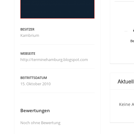
BESITZER
Kambrium
Be
WEBSEITE
http://terminehamburg.blogspot.com
BEITRITTSDATUM
Aktuel
15. Oktober 2010
Keine A
Bewertungen
Noch ohne Bewertung