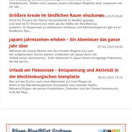
Smartphones, Tablets und Laptops unsere ständigen Begleiter sind, vergessen wir
oft, wie ...
Größere Areale im ländlichen Raum einzäunen
19.05.2025 06:45
Rund 91 Prozent der Fläche Deutschlands ist ländlich geprägt
und wird mit 57 Prozent von mehr als der Hälfte der Bevölkerung
bewohnt. Im Gegensatz zu städtischen Gebieten und Metropolregionen gibt es im
ländlichen Rau...
Japans Jahreszeiten erleben – Ein Abenteuer das ganze
Jahr über
07.02.2025 08:45
Während wir unsere Reisen von den Küsten Rügens ins Land
der aufgehenden Sonne planen, entdecken wir Japan durch die
Vielfalt seiner Jahreszeiten. Jede Jahreszeit in Japan bietet einzigartige Erlebnisse,
die die wechs...
Urlaub am Fleesensee – Entspannung und Aktivität in
der Mecklenburgischen Seenplatte
06.02.2025 18:19
Wer auf der Suche nach einer Alternative zur Insel Rügen ist,
findet in der Mecklenburgischen Seenplatte eine reizvolle Option.
Während Rügen mit seinen Kreidefelsen, Stränden und der Ostsee beeindruckt,
lockt die Reg...