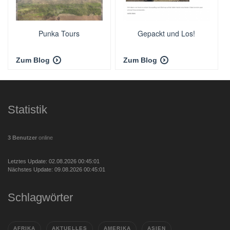
Punka Tours
Gepackt und Los!
Zum Blog
Zum Blog
Statistik
3 Benutzer
online
Letztes Update: 02.08.2026 00:45:01
Nächstes Update: 09.08.2026 00:45:01
Schlagwörter
AFRIKA
AKTUELLES
AMERIKA
ASIEN