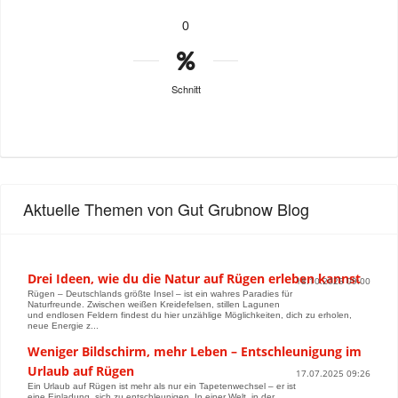
0
Schnitt
Aktuelle Themen von Gut Grubnow Blog
Drei Ideen, wie du die Natur auf Rügen erleben kannst
18.10.2025 09:00
Rügen – Deutschlands größte Insel – ist ein wahres Paradies für
Naturfreunde. Zwischen weißen Kreidefelsen, stillen Lagunen
und endlosen Feldern findest du hier unzählige Möglichkeiten, dich zu erholen,
neue Energie z...
Weniger Bildschirm, mehr Leben – Entschleunigung im
Urlaub auf Rügen
17.07.2025 09:26
Ein Urlaub auf Rügen ist mehr als nur ein Tapetenwechsel – er ist
eine Einladung, sich zu entschleunigen. In einer Welt, in der