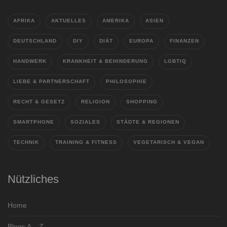
AFRIKA
AKTUELLES
AMERIKA
ASIEN
DEUTSCHLAND
DIY
DIÄT
EUROPA
FINANZEN
HANDWERK
KRANKHEIT & BEHINDERUNG
LGBTIQ
LIEBE & PARTNERSCHAFT
PHILOSOPHIE
RECHT & GESETZ
RELIGION
SHOPPING
SMARTPHONE
SOZIALES
STÄDTE & REGIONEN
TECHNIK
TRAINING & FITNESS
VEGETARISCH & VEGAN
Nützliches
Home
Blogs A – Z