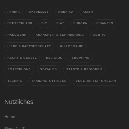
AFRIKA
AKTUELLES
AMERIKA
ASIEN
DEUTSCHLAND
DIY
DIÄT
EUROPA
FINANZEN
HANDWERK
KRANKHEIT & BEHINDERUNG
LGBTIQ
LIEBE & PARTNERSCHAFT
PHILOSOPHIE
RECHT & GESETZ
RELIGION
SHOPPING
SMARTPHONE
SOZIALES
STÄDTE & REGIONEN
TECHNIK
TRAINING & FITNESS
VEGETARISCH & VEGAN
Nützliches
Home
Blogs A – Z