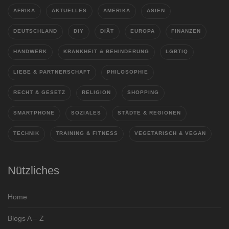
AFRIKA
AKTUELLES
AMERIKA
ASIEN
DEUTSCHLAND
DIY
DIÄT
EUROPA
FINANZEN
HANDWERK
KRANKHEIT & BEHINDERUNG
LGBTIQ
LIEBE & PARTNERSCHAFT
PHILOSOPHIE
RECHT & GESETZ
RELIGION
SHOPPING
SMARTPHONE
SOZIALES
STÄDTE & REGIONEN
TECHNIK
TRAINING & FITNESS
VEGETARISCH & VEGAN
Nützliches
Home
Blogs A – Z