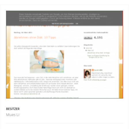
BESITZER
Mues Li