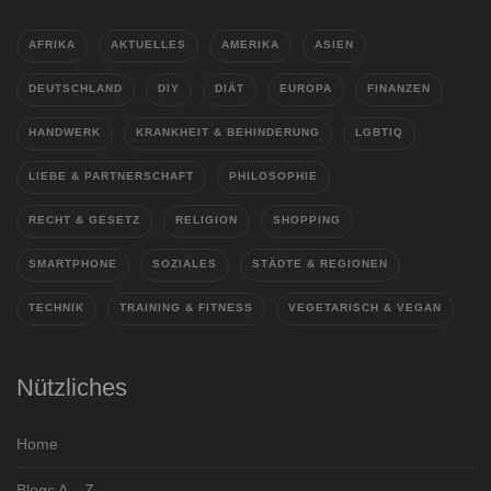
AFRIKA
AKTUELLES
AMERIKA
ASIEN
DEUTSCHLAND
DIY
DIÄT
EUROPA
FINANZEN
HANDWERK
KRANKHEIT & BEHINDERUNG
LGBTIQ
LIEBE & PARTNERSCHAFT
PHILOSOPHIE
RECHT & GESETZ
RELIGION
SHOPPING
SMARTPHONE
SOZIALES
STÄDTE & REGIONEN
TECHNIK
TRAINING & FITNESS
VEGETARISCH & VEGAN
Nützliches
Home
Blogs A – Z