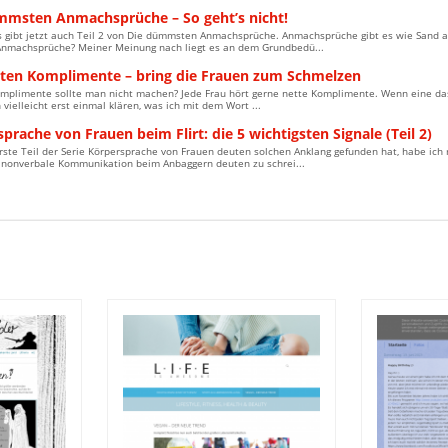
mmsten Anmachsprüche – So geht’s nicht!
s gibt jetzt auch Teil 2 von Die dümmsten Anmachsprüche. Anmachsprüche gibt es wie Sand am
machsprüche? Meiner Meinung nach liegt es an dem Grundbedü...
sten Komplimente – bring die Frauen zum Schmelzen
mplimente sollte man nicht machen? Jede Frau hört gerne nette Komplimente. Wenn eine das 
n vielleicht erst einmal klären, was ich mit dem Wort ...
prache von Frauen beim Flirt: die 5 wichtigsten Signale (Teil 2)
rste Teil der Serie Körpersprache von Frauen deuten solchen Anklang gefunden hat, habe ich 
, nonverbale Kommunikation beim Anbaggern deuten zu schrei...