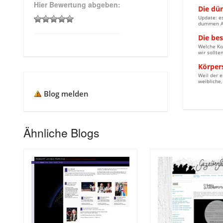
Hier Bewertung abgeben:
Die dü
Update: e
dummen An
Die be
Welche Ko
wir sollte
Körpers
Weil der e
weibliche
Blog melden
Ähnliche Blogs