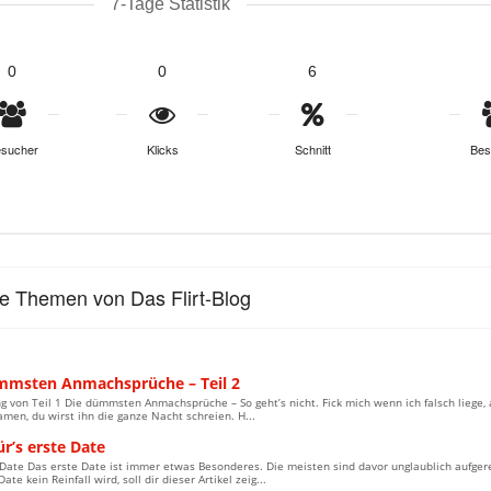
7-Tage Statistik
0
0
6
sucher
Klicks
Schnitt
Bes
le Themen von Das Flirt-Blog
mmsten Anmachsprüche – Teil 2
g von Teil 1 Die dümmsten Anmachsprüche – So geht’s nicht. Fick mich wenn ich falsch liege, 
en, du wirst ihn die ganze Nacht schreien. H...
ür’s erste Date
 Date Das erste Date ist immer etwas Besonderes. Die meisten sind davor unglaublich aufger
ate kein Reinfall wird, soll dir dieser Artikel zeig...