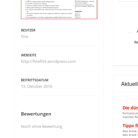
BESITZER
fine
Be
WEBSEITE
http://fineflirt.wordpress.com
BEITRITTSDATUM
Aktuel
15. Oktober 2010
Die dü
Bewertungen
Fortsetzun
meinen Nam
Tipps f
Noch ohne Bewertung
Das erste
das erste D