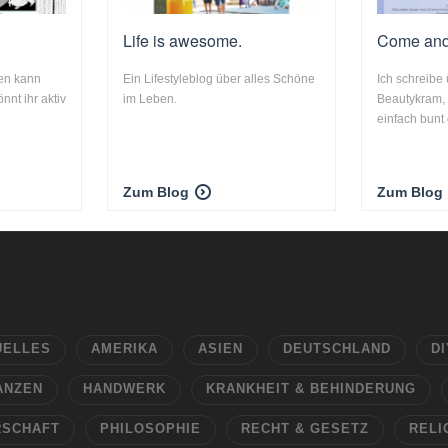
Life is awesome.
Come and 
sen kann
Ein Lifestyleblog über alles Schöne
Ich schreibe
nnt ihr aktiv
im Leben.
Beautykram, L
einfach bunt
Zum Blog
Zum Blog
UELLES
AMERIKA
ASIEN
DEUTSCHLAND
DI
ANZEN
HANDWERK
KRANKHEIT & BEHINDERUNG
RSCHAFT
PHILOSOPHIE
RECHT & GESETZ
RELI