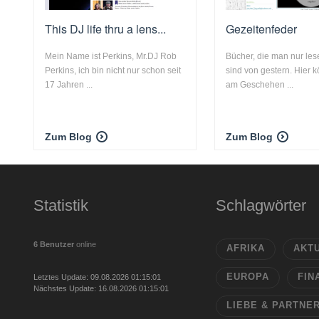
This DJ life thru a lens...
Gezeitenfeder
Mein Name ist Perkins, Mr.DJ Rob
Bücher, die man nur le
Perkins, ich bin nicht nur schon seit
sind von gestern. Hier kö
17 Jahren ...
am Geschehen ...
Zum Blog
Zum Blog
Statistik
Schlagwörter
6 Benutzer
online
AFRIKA
AKT
EUROPA
FIN
Letztes Update: 09.08.2026 01:15:01
Nächstes Update: 16.08.2026 01:15:01
LIEBE & PARTNE