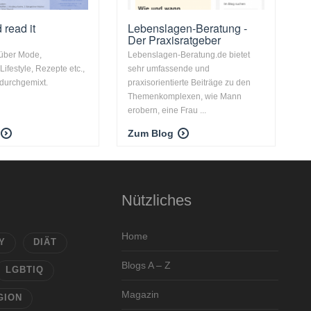
read it
Lebenslagen-Beratung -
Der Praxisratgeber
 über Mode,
Lebenslagen-Beratung.de bietet
ifestyle, Rezepte etc.,
sehr umfassende und
 durchgemixt.
praxisorientierte Beiträge zu den
Themenkomplexen, wie Mann
erobern, eine Frau ...
Zum Blog
Nützliches
Home
Y
DIÄT
Blogs A – Z
LGBTIQ
Magazin
GION