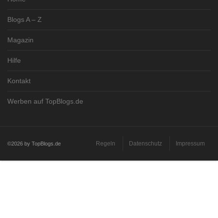
Blogs A – Z
Magazin
Hilfe
Kontakt
Werben auf TopBlogs.de
Regeln
Datenschutz
Impressum
©2026 by TopBlogs.de