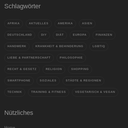
Schlagwörter
AFRIKA
AKTUELLES
AMERIKA
ASIEN
DEUTSCHLAND
DIY
DIÄT
EUROPA
FINANZEN
HANDWERK
KRANKHEIT & BEHINDERUNG
LGBTIQ
LIEBE & PARTNERSCHAFT
PHILOSOPHIE
RECHT & GESETZ
RELIGION
SHOPPING
SMARTPHONE
SOZIALES
STÄDTE & REGIONEN
TECHNIK
TRAINING & FITNESS
VEGETARISCH & VEGAN
Nützliches
Home