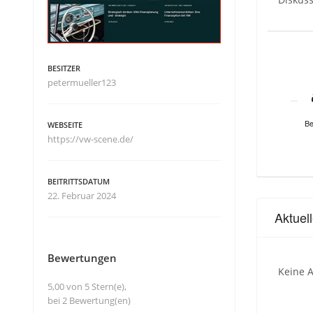
BESITZER
petermueller123
Be
WEBSEITE
https://vw-scene.de/
BEITRITTSDATUM
22. Februar 2024
Aktue
Bewertungen
Keine A
5,00 von 5 Stern(e),
bei 2 Bewertung(en)