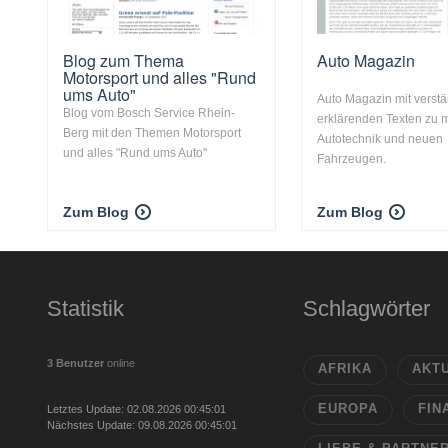
Blog zum Thema
Auto Magazin
Motorsport und alles "Rund
ums Auto"
Auto Magazin mit verstä
Blog vom Bosch Service Rhein-
erklärenden Texten zu 
Berg mit den Themen Motorsport
Autotechnik und neuen
und alles "Rund ums Auto"
Fahrzeugen.
Zum Blog
Zum Blog
Statistik
Schlagwörter
3 Benutzer
online
AFRIKA
AKT
EUROPA
FIN
Letztes Update: 02.08.2026 00:45:01
Nächstes Update: 09.08.2026 00:45:01