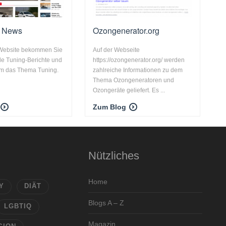
r News
Ozongenerator.org
 Website bekommen Sie
Auf der Webseite
le Tuning-Berichte und
https://ozongenerator.org/ werden
m das Thema Tuning.
zahlreiche Informationen zu dem
Thema Ozongeneratoren und
Ozongeräte geliefert. Es ...
Zum Blog
Nützliches
Home
Y
DIÄT
Blogs A – Z
LGBTIQ
Magazin