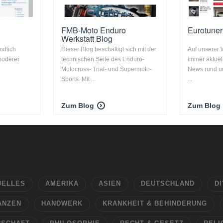
FMB-Moto Enduro
Eurotune
Werkstatt Blog
ndlich
Dieser Blog beschäftigt sich mit der
Auf unserer
moderer
technischen Seite des Enduro-
immer aktuel
Motocross- Trial- und Supermoto-
News rund u
Sports. Mit ...
...
Zum Blog
Zum Blog
UELLES
AMERIKA
ASIEN
DEUTSCHLAND
DI
ANZEN
HANDWERK
KRANKHEIT & BEHINDERUNG