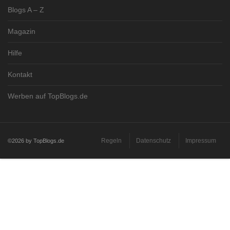
Blogs A – Z
Magazin
Hilfe
Kontakt
Werben auf TopBlogs.de
Regeln
Datenschutz
Impressum
©2026 by TopBlogs.de