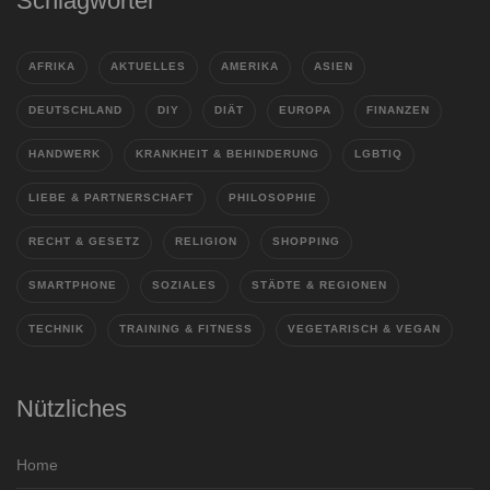
Schlagwörter
AFRIKA
AKTUELLES
AMERIKA
ASIEN
DEUTSCHLAND
DIY
DIÄT
EUROPA
FINANZEN
HANDWERK
KRANKHEIT & BEHINDERUNG
LGBTIQ
LIEBE & PARTNERSCHAFT
PHILOSOPHIE
RECHT & GESETZ
RELIGION
SHOPPING
SMARTPHONE
SOZIALES
STÄDTE & REGIONEN
TECHNIK
TRAINING & FITNESS
VEGETARISCH & VEGAN
Nützliches
Home