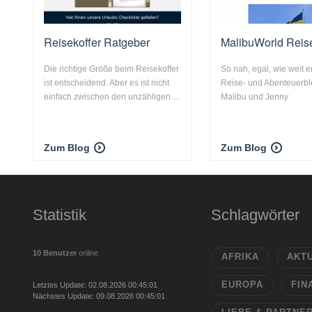
Reisekoffer Ratgeber
MalibuWorld Reis
Die richtige Größe beim Reisekoffer
So nah, egal, wie weit en
ist entscheidend. Aber es ist nicht
Reise- und Abenteuerbl
einfach zwischen den unzähligen ...
Malibu und Jenny
Zum Blog
Zum Blog
Statistik
Schlagwörter
10 Benutzer
online
AFRIKA
AKT
EUROPA
FIN
Letztes Update: 02.08.2026 00:45:01
Nächstes Update: 09.08.2026 00:45:01