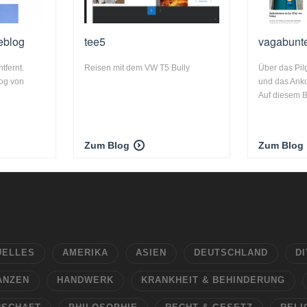
eblog
tee5
vagabunte
tfernt.
Reisen mit dem VW T5 Bully
Über das Pil
og von
und das Anko
Auf diesem Bl
Zum Blog
Zum Blog
UELLES
AMERIKA
ASIEN
DEUTSCHLAND
DI
ANZEN
HANDWERK
KRANKHEIT & BEHINDERUNG