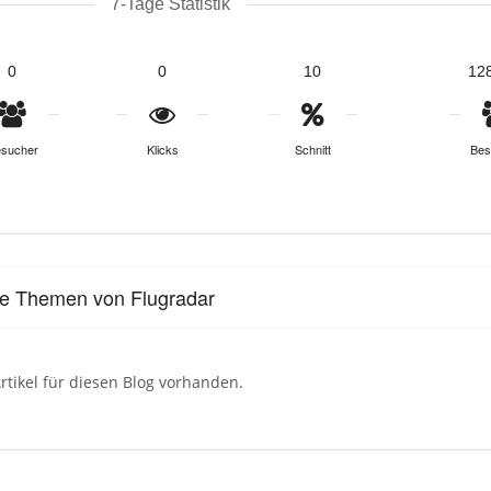
7-Tage Statistik
0
0
10
12
sucher
Klicks
Schnitt
Bes
le Themen von Flugradar
rtikel für diesen Blog vorhanden.