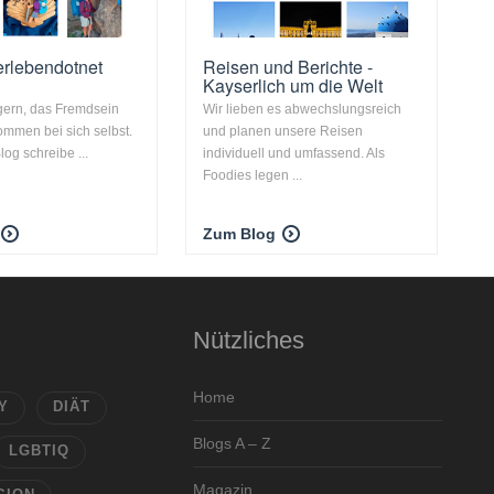
rlebendotnet
Reisen und Berichte -
Kayserlich um die Welt
gern, das Fremdsein
Wir lieben es abwechslungsreich
mmen bei sich selbst.
und planen unsere Reisen
og schreibe ...
individuell und umfassend. Als
Foodies legen ...
Zum Blog
Nützliches
Home
Y
DIÄT
Blogs A – Z
LGBTIQ
Magazin