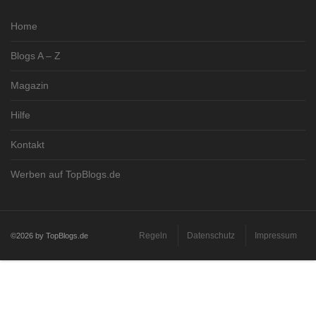
Home
Blogs A – Z
Magazin
Hilfe
Kontakt
Werben auf TopBlogs.de
Regeln
Datenschutz
Impressum
©2026 by TopBlogs.de