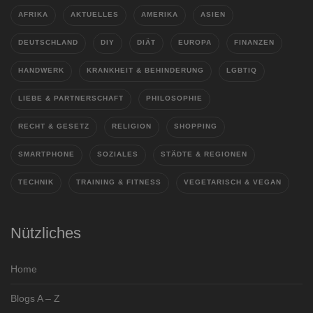
AFRIKA
AKTUELLES
AMERIKA
ASIEN
DEUTSCHLAND
DIY
DIÄT
EUROPA
FINANZEN
HANDWERK
KRANKHEIT & BEHINDERUNG
LGBTIQ
LIEBE & PARTNERSCHAFT
PHILOSOPHIE
RECHT & GESETZ
RELIGION
SHOPPING
SMARTPHONE
SOZIALES
STÄDTE & REGIONEN
TECHNIK
TRAINING & FITNESS
VEGETARISCH & VEGAN
Nützliches
Home
Blogs A – Z