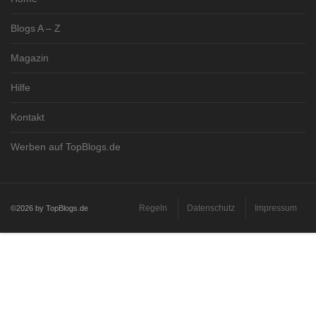
Blogs A – Z
Magazin
Hilfe
Kontakt
Werben auf TopBlogs.de
Regeln
Datenschutz
Impressum
©2026 by TopBlogs.de