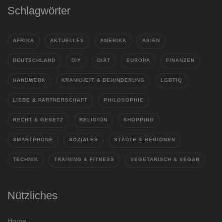
Schlagwörter
AFRIKA
AKTUELLES
AMERIKA
ASIEN
DEUTSCHLAND
DIY
DIÄT
EUROPA
FINANZEN
HANDWERK
KRANKHEIT & BEHINDERUNG
LGBTIQ
LIEBE & PARTNERSCHAFT
PHILOSOPHIE
RECHT & GESETZ
RELIGION
SHOPPING
SMARTPHONE
SOZIALES
STÄDTE & REGIONEN
TECHNIK
TRAINING & FITNESS
VEGETARISCH & VEGAN
Nützliches
Home