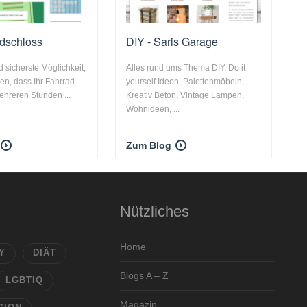
dschloss
DIY - Saris Garage
d sicherste Möglichkeit,
Alles rund ums Thema DIY. Do it
gen, dass Ihr Fahrrad
yourself Ideen, Palettenmöbeln,
hreren Stunden ...
Kreativ Beton, Vintage Lampen,
Wohnideen, ...
Zum Blog
Nützliches
Home
Y
DIÄT
Blogs A – Z
LGBTIQ
Magazin