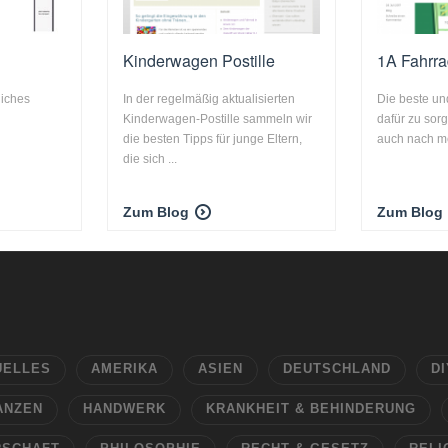
Kinderwagen Postille
1A Fahrra
liches
In der regelmäßig aktualisierten
Die beste un
Kinderwagen-Postille sammeln wir
dafür zu sor
die besten Tipps für junge Eltern,
auch nach me
die sich ...
Zum Blog
Zum Blog
UELLES
AMERIKA
ASIEN
DEUTSCHLAND
DI
ANZEN
HANDWERK
KRANKHEIT & BEHINDERUNG