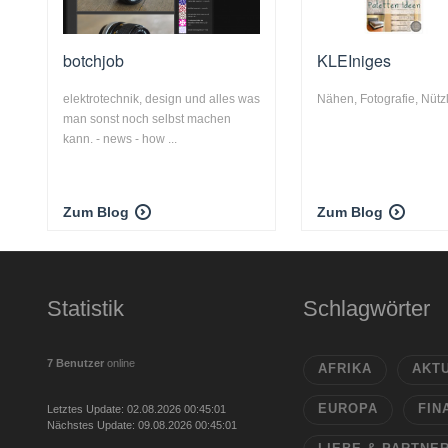
botchjob
KLEIniges
elektrotechnik, design und alles was
Nähen, Fotografie, Nütz
man sonst noch selbst machen
kann. - news - how ...
Zum Blog
Zum Blog
Statistik
Schlagwörter
7 Benutzer
online
AFRIKA
AKT
EUROPA
FIN
Letztes Update: 02.08.2026 00:45:01
Nächstes Update: 09.08.2026 00:45:01