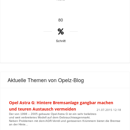
80
Schnitt
Aktuelle Themen von Opelz-Blog
Opel Astra G: Hintere Bremsanlage gangbar machen
und teuren Austausch vermeiden
21.07.2015 12:18
Der von 1998 – 2005 gebaute Opel Astra G ist ein sehr beliebtes
und weit verbreitetes Modell auf dem Gebrauchtwagenmarkt.
Neben Problemen mit dem AGR-Ventil und gerissenen Krümmern bietet die Bremse
an der Hinte...