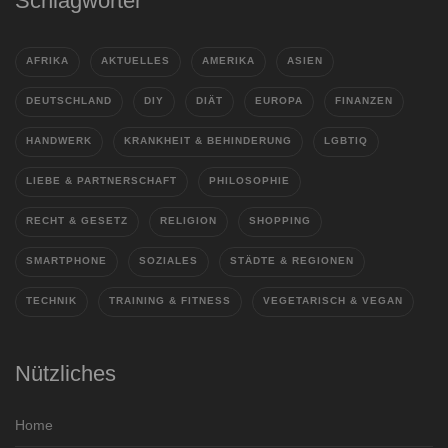
Schlagwörter
AFRIKA
AKTUELLES
AMERIKA
ASIEN
DEUTSCHLAND
DIY
DIÄT
EUROPA
FINANZEN
HANDWERK
KRANKHEIT & BEHINDERUNG
LGBTIQ
LIEBE & PARTNERSCHAFT
PHILOSOPHIE
RECHT & GESETZ
RELIGION
SHOPPING
SMARTPHONE
SOZIALES
STÄDTE & REGIONEN
TECHNIK
TRAINING & FITNESS
VEGETARISCH & VEGAN
Nützliches
Home