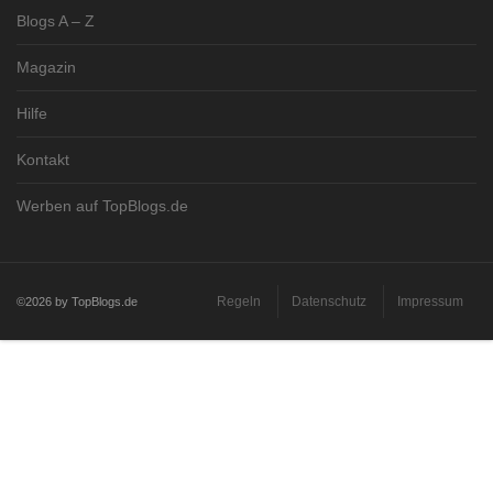
Blogs A – Z
Magazin
Hilfe
Kontakt
Werben auf TopBlogs.de
Regeln
Datenschutz
Impressum
©2026 by TopBlogs.de