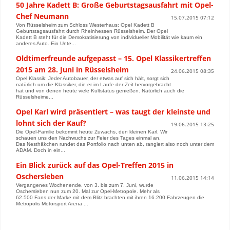
50 Jahre Kadett B: Große Geburtstagsausfahrt mit Opel-
Chef Neumann
15.07.2015 07:12
Von Rüsselsheim zum Schloss Westerhaus: Opel Kadett B
Geburtstagsausfahrt durch Rheinhessen Rüsselsheim. Der Opel
Kadett B steht für die Demokratisierung von individueller Mobilität wie kaum ein
anderes Auto. Ein Unte...
Oldtimerfreunde aufgepasst – 15. Opel Klassikertreffen
2015 am 28. Juni in Rüsselsheim
24.06.2015 08:35
Opel Klassik: Jeder Autobauer, der etwas auf sich hält, sorgt sich
natürlich um die Klassiker, die er im Laufe der Zeit hervorgebracht
hat und von denen heute viele Kultstatus genießen. Natürlich auch die
Rüsselsheime...
Opel Karl wird präsentiert – was taugt der kleinste und
lohnt sich der Kauf?
19.06.2015 13:25
Die Opel-Familie bekommt heute Zuwachs, den kleinen Karl. Wir
schauen uns den Nachwuchs zur Feier des Tages einmal an.
Das Nesthäkchen rundet das Portfolio nach unten ab, rangiert also noch unter dem
ADAM. Doch in ein...
Ein Blick zurück auf das Opel-Treffen 2015 in
Oschersleben
11.06.2015 14:14
Vergangenes Wochenende, von 3. bis zum 7. Juni, wurde
Oschersleben nun zum 20. Mal zur Opel-Metropole. Mehr als
62.500 Fans der Marke mit dem Blitz brachten mit ihren 16.200 Fahrzeugen die
Metropolis Motorsport Arena ...