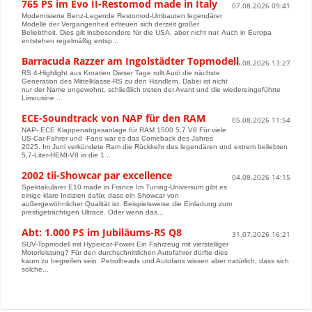
765 PS im Evo II-Restomod made in Italy
07.08.2026 09:41
Modernisierte Benz-Legende Restomod-Umbauten legendärer
Modelle der Vergangenheit erfreuen sich derzeit großer
Beliebtheit. Dies gilt insbesondere für die USA, aber nicht nur. Auch in Europa
entstehen regelmäßig entsp...
Barracuda Razzer am Ingolstädter Topmodell
06.08.2026 13:27
RS 4-Highlight aus Kroatien Dieser Tage rollt Audi die nächste
Generation des Mittelklasse-RS zu den Händlern. Dabei ist nicht
nur der Name ungewohnt, schließlich treten der Avant und die wiedereingeführte
Limousine ...
ECE-Soundtrack von NAP für den RAM
05.08.2026 11:54
NAP- ECE Klappenabgasanlage für RAM 1500 5.7 V8 Für viele
US-Car-Fahrer und -Fans war es das Comeback des Jahres
2025. Im Juni verkündete Ram die Rückkehr des legendären und extrem beliebten
5,7-Liter-HEMI-V8 in die 1...
2002 tii-Showcar par excellence
04.08.2026 14:15
Spektakulärer E10 made in France Im Tuning-Universum gibt es
einige klare Indizien dafür, dass ein Showcar von
außergewöhnlicher Qualität ist. Beispielsweise die Einladung zum
prestigeträchtigen Ultrace. Oder wenn das...
Abt: 1.000 PS im Jubiläums-RS Q8
31.07.2026 16:21
SUV-Topmodell mit Hypercar-Power Ein Fahrzeug mit vierstelliger
Motorleistung? Für den durchschnittlichen Autofahrer dürfte dies
kaum zu begreifen sein. Petrolheads und Autofans wissen aber natürlich, dass sich
solche...