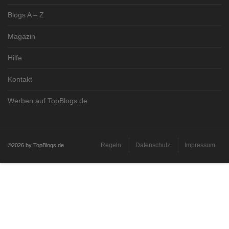
Blogs A – Z
Magazin
Hilfe
Kontakt
Werben auf TopBlogs.de
Regeln
Datenschutz
Impressum
©2026 by TopBlogs.de