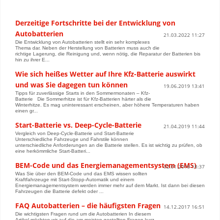
Derzeitige Fortschritte bei der Entwicklung von
Autobatterien
21.03.2022 11:27
Die Entwicklung von Autobatterien stellt ein sehr komplexes
Thema dar. Neben der Herstellung von Batterien muss auch die
richtige Lagerung, die Reinigung und, wenn nötig, die Reparatur der Batterien bis
hin zu ihrer E...
Wie sich heißes Wetter auf Ihre Kfz-Batterie auswirkt
und was Sie dagegen tun können
19.06.2019 13:41
Tipps für zuverlässige Starts in den Sommermonaten – Kfz-
Batterie Die Sommerhitze ist für Kfz-Batterien härter als die
Winterhitze. Es mag uninteressant erscheinen, aber höhere Temperaturen haben
einen gr...
Start-Batterie vs. Deep-Cycle-Batterie
21.04.2019 11:44
Vergleich von Deep-Cycle-Batterie und Start-Batterie
Unterschiedliche Fahrzeuge und Fahrstile können
unterschiedliche Anforderungen an die Batterie stellen. Es ist wichtig zu prüfen, ob
eine herkömmliche Start-Batteri...
BEM-Code und das Energiemanagementsystem (EMS)
02.01.2018 18:37
Was Sie über den BEM-Code und das EMS wissen sollten
Kraftfahrzeuge mit Start-Stopp-Automatik und einem
Energiemanagementsystem werden immer mehr auf dem Markt. Ist dann bei diesen
Fahrzeugen die Batterie defekt oder ...
FAQ Autobatterien – die häufigsten Fragen
14.12.2017 16:51
Die wichtigsten Fragen rund um die Autobatterien In diesem
Artikel möchten wir auf die am meisten gestellten Fragen kurz