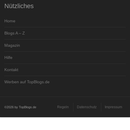
Nützliches
Home
Blogs A – Z
Magazin
Hilfe
Kontakt
Werben auf TopBlogs.de
Regeln
Datenschutz
Impressum
©2026 by TopBlogs.de