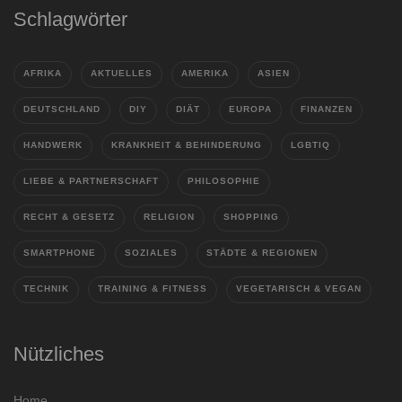
Schlagwörter
AFRIKA
AKTUELLES
AMERIKA
ASIEN
DEUTSCHLAND
DIY
DIÄT
EUROPA
FINANZEN
HANDWERK
KRANKHEIT & BEHINDERUNG
LGBTIQ
LIEBE & PARTNERSCHAFT
PHILOSOPHIE
RECHT & GESETZ
RELIGION
SHOPPING
SMARTPHONE
SOZIALES
STÄDTE & REGIONEN
TECHNIK
TRAINING & FITNESS
VEGETARISCH & VEGAN
Nützliches
Home