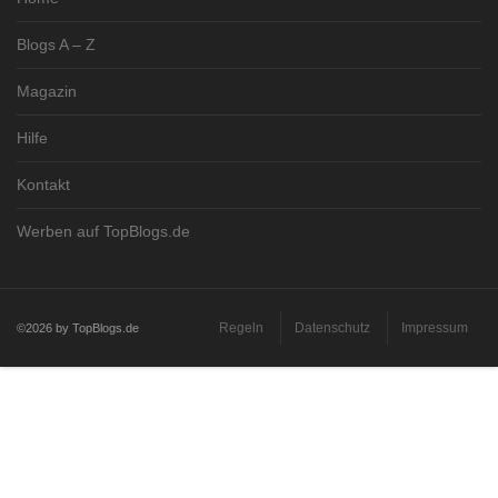
Blogs A – Z
Magazin
Hilfe
Kontakt
Werben auf TopBlogs.de
Regeln
Datenschutz
Impressum
©2026 by TopBlogs.de