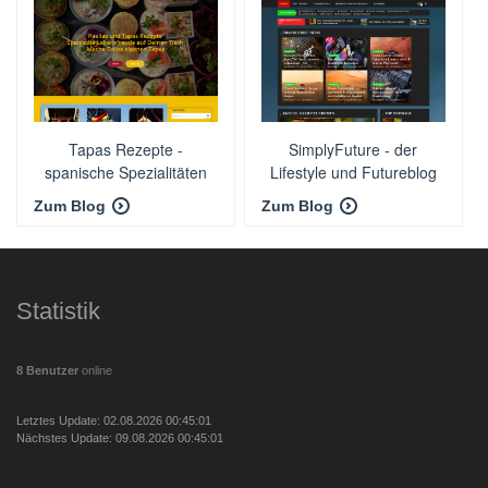
Tapas Rezepte -
SimplyFuture - der
spanische Spezialitäten
Lifestyle und Futureblog
🚀
Zum Blog
Zum Blog
Statistik
8 Benutzer
online
Letztes Update: 02.08.2026 00:45:01
Nächstes Update: 09.08.2026 00:45:01