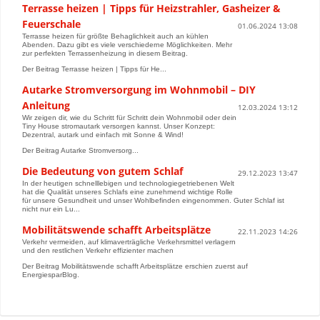
Terrasse heizen | Tipps für Heizstrahler, Gasheizer &
Feuerschale
01.06.2024 13:08
Terrasse heizen für größte Behaglichkeit auch an kühlen
Abenden. Dazu gibt es viele verschiederne Möglichkeiten. Mehr
zur perfekten Terrassenheizung in diesem Beitrag.
Der Beitrag Terrasse heizen | Tipps für He...
Autarke Stromversorgung im Wohnmobil – DIY
Anleitung
12.03.2024 13:12
Wir zeigen dir, wie du Schritt für Schritt dein Wohnmobil oder dein
Tiny House stromautark versorgen kannst. Unser Konzept:
Dezentral, autark und einfach mit Sonne & Wind!
Der Beitrag Autarke Stromversorg...
Die Bedeutung von gutem Schlaf
29.12.2023 13:47
In der heutigen schnelllebigen und technologiegetriebenen Welt
hat die Qualität unseres Schlafs eine zunehmend wichtige Rolle
für unsere Gesundheit und unser Wohlbefinden eingenommen. Guter Schlaf ist
nicht nur ein Lu...
Mobilitätswende schafft Arbeitsplätze
22.11.2023 14:26
Verkehr vermeiden, auf klimaverträgliche Verkehrsmittel verlagern
und den restlichen Verkehr effizienter ma­chen
Der Beitrag Mobilitätswende schafft Arbeitsplätze erschien zuerst auf
EnergiesparBlog.