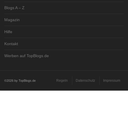
Blogs A – Z
Magazin
Hilfe
Kontakt
Werben auf TopBlogs.de
Regeln
Datenschutz
Impressum
©2026 by TopBlogs.de