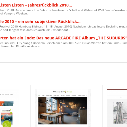
Listen Listen – Jahresrückblick 2010…
lbum 2010: Arcade Fire – The Suburbs Tocotronic – Schall und Wahn Get Well Soon – Vexations 
ival Vampire Weeken...
le 2010 – ein sehr subjektiver Rückblick…
 Festival 2010 Hamburg Elbinsel; 13.-15. August 2010) Nachdem ich das letzte Dockville trotz
n seit langem fest, dass ich auch 2010 wieder auf...
rten hat ein Ende: Das neue ARCADE FIRE Album „THE SUBURBS
re: Suburbs; City Slang / Universal; erschienen am 30.07.2010) Das Warten hat ein Ende… Imm
chienen ist. Ein Album, dass s...