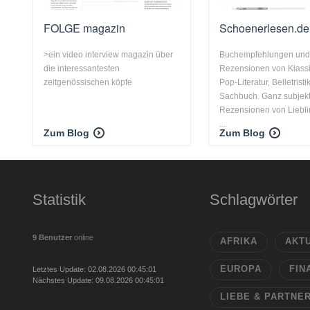
FOLGE magazin
Schoenerlesen.de
>ein video interview magazin über
Buchempfehlungen un
die interessantesten
Rezensionen von Klass
zeitgenössischen köpfe
Pop-Literatur, Belletristi
Sachbuch. Ganz subjekt
Rezensionen von Liebl
...
Zum Blog
Zum Blog
Statistik
Schlagwörter
9 Benutzer
online
AFRIKA
AKT
EUROPA
FIN
Letztes Update: 02.08.2026 00:45:01
Nächstes Update: 09.08.2026 00:45:01
LIEBE & PARTNE