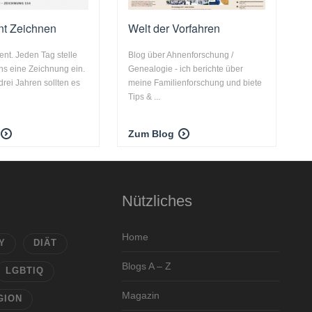
nt Zeichnen
Welt der Vorfahren
nt. Jeden Tag stelle
Blog über Ahnenforschung /
ns eine Zeichnung ein.
Genealogie - ich berichte über
rei Jahren sollten es
meine Familienforschung und biete
Tips & ...
Zum Blog
Nützliches
Home
Y
DIÄT
Blogs A – Z
LGBTIQ
Magazin
GION