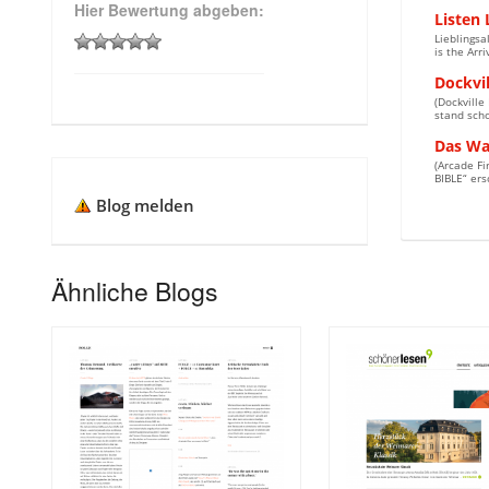
Hier Bewertung abgeben:
Listen 
Lieblingsa
is the Arr
Dockvil
(Dockville
stand scho
Das Wa
(Arcade Fi
BIBLE“ ers
Blog melden
Ähnliche Blogs