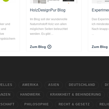
HolzDesignPur Blog
Experime
d
Im Blog soll der wundervolle
Das Experime
iker und
Naturrohstoff Holz von allen
ich mindeste
k und
möglichen Seiten beleuchtet
Nach knapp d
ive
werden. Es gibt ...
...
ingsbüchern
Zum Blog
Zum Blog
UELLES
AMERIKA
ASIEN
DEUTSCHLAND
DI
ANZEN
HANDWERK
KRANKHEIT & BEHINDERUNG
RSCHAFT
PHILOSOPHIE
RECHT & GESETZ
RELI