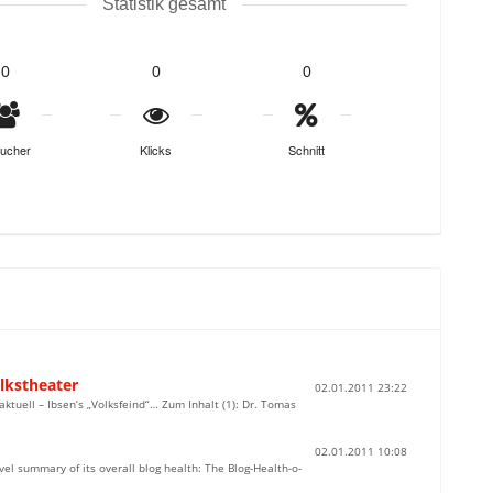
Statistik gesamt
0
0
0
ucher
Klicks
Schnitt
lkstheater
02.01.2011 23:22
ktuell – Ibsen’s „Volksfeind“… Zum Inhalt (1): Dr. Tomas
02.01.2011 10:08
el summary of its overall blog health: The Blog-Health-o-