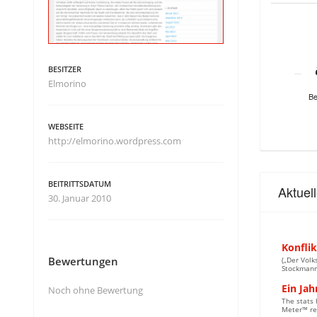
BESITZER
Elmorino
Be
WEBSEITE
http://elmorino.wordpress.com
BEITRITTSDATUM
Aktuel
30. Januar 2010
Konfli
Bewertungen
(„Der Volk
Stockmann
Ein Jah
Noch ohne Bewertung
The stats 
Meter™ re