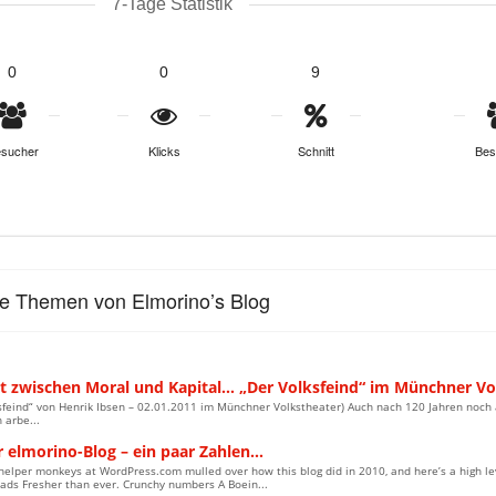
7-Tage Statistik
0
0
9
sucher
Klicks
Schnitt
Bes
le Themen von Elmorino’s Blog
kt zwischen Moral und Kapital… „Der Volksfeind“ im Münchner Vo
sfeind“ von Henrik Ibsen – 02.01.2011 im Münchner Volkstheater) Auch nach 120 Jahren noch a
 arbe...
r elmorino-Blog – ein paar Zahlen…
helper monkeys at WordPress.com mulled over how this blog did in 2010, and here’s a high lev
ads Fresher than ever. Crunchy numbers A Boein...