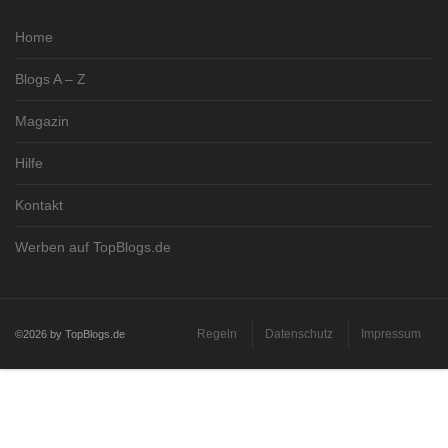
Home
Blogs A – Z
Magazin
Hilfe
Kontakt
Werben auf TopBlogs.de
Regeln
Datenschutz
Impressum
©2026 by TopBlogs.de