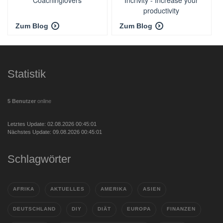
Coachinglovers
Incrivity - Increase your
productivity
Zum Blog
Zum Blog
Statistik
5 Benutzer
online
Letztes Update: 02.08.2026 00:45:01
Nächstes Update: 09.08.2026 00:45:01
Schlagwörter
AFRIKA
AKTUELLES
AMERIKA
ASIEN
DEUTSCHLAND
DIY
DIÄT
EUROPA
FINANZEN