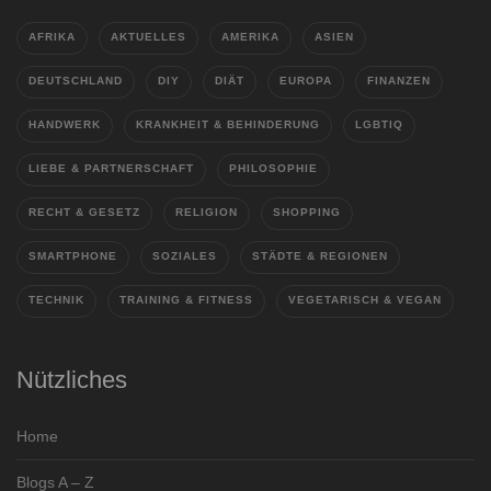
AFRIKA
AKTUELLES
AMERIKA
ASIEN
DEUTSCHLAND
DIY
DIÄT
EUROPA
FINANZEN
HANDWERK
KRANKHEIT & BEHINDERUNG
LGBTIQ
LIEBE & PARTNERSCHAFT
PHILOSOPHIE
RECHT & GESETZ
RELIGION
SHOPPING
SMARTPHONE
SOZIALES
STÄDTE & REGIONEN
TECHNIK
TRAINING & FITNESS
VEGETARISCH & VEGAN
Nützliches
Home
Blogs A – Z