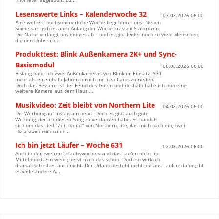
Kilometer abgespult. Zu...
Lesenswerte Links – Kalenderwoche 32
07.08.2026 06:00
Eine weitere hochsommerliche Woche liegt hinter uns. Neben
Sonne satt gab es auch Anfang der Woche krassen Starkregen.
Die Natur verlangt uns einiges ab – und es gibt leider noch zu viele Menschen,
die den Untersch...
Produkttest: Blink Außenkamera 2K+ und Sync-
Basismodul
06.08.2026 06:00
Bislang habe ich zwei Außenkameras von Blink im Einsatz. Seit
mehr als eineinhalb Jahren bin ich mit den Cams zufrieden.
Doch das Bessere ist der Feind des Guten und deshalb habe ich nun eine
weitere Kamera aus dem Haus ...
Musikvideo: Zeit bleibt von Northern Lite
04.08.2026 06:00
Die Werbung auf Instagram nervt. Doch es gibt auch gute
Werbung, der ich diesen Song zu verdanken habe. Es handelt
sich um das Lied “Zeit bleibt” von Northern Lite, das mich nach ein, zwei
Hörproben wahnsinni...
Ich bin jetzt Läufer – Woche 631
02.08.2026 06:00
Auch in der zweiten Urlaubswoche stand das Laufen nicht im
Mittelpunkt. Ein wenig nervt mich das schon. Doch so wirklich
dramatisch ist es auch nicht. Der Urlaub besteht nicht nur aus Laufen, dafür gibt
es viele andere A...