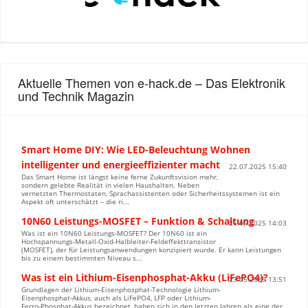
Aktuelle Themen von e-hack.de – Das Elektronik
und Technik Magazin
Smart Home DIY: Wie LED-Beleuchtung Wohnen
intelligenter und energieeffizienter macht
22.07.2025 15:40
Das Smart Home ist längst keine ferne Zukunftsvision mehr,
sondern gelebte Realität in vielen Haushalten. Neben
vernetzten Thermostaten, Sprachassistenten oder Sicherheitssystemen ist ein
Aspekt oft unterschätzt – die ri...
10N60 Leistungs-MOSFET – Funktion & Schaltung
26.05.2025 14:03
Was ist ein 10N60 Leistungs-MOSFET? Der 10N60 ist ein
Hochspannungs-Metall-Oxid-Halbleiter-Feldeffekttransistor
(MOSFET), der für Leistungsanwendungen konzipiert wurde. Er kann Leistungen
bis zu einem bestimmten Niveau s...
Was ist ein Lithium-Eisenphosphat-Akku (LiFePO4)?
23.05.2025 13:51
Grundlagen der Lithium-Eisenphosphat-Technologie Lithium-
Eisenphosphat-Akkus, auch als LiFePO4, LFP oder Lithium-
Ferro-Phosphat-Akkus bezeichnet, haben sich in den letzten Jahren als eine der