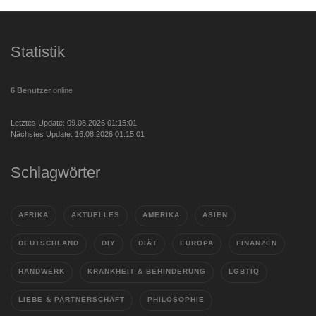
Statistik
6 Benutzer
online
Letztes Update: 09.08.2026 01:15:01
Nächstes Update: 16.08.2026 01:15:01
Schlagwörter
AFRIKA
AKTUELLES
AMERIKA
ASIEN
DEUTSCHLAND
DIY
DIÄT
EUROPA
FINANZEN
HANDWERK
KRANKHEIT & BEHINDERUNG
LGBTIQ
LIEBE & PARTNERSCHAFT
PHILOSOPHIE